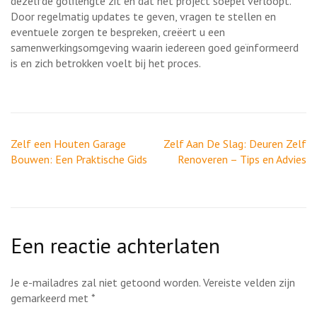
dezelfde golflengte zit en dat het project soepel verloopt.
Door regelmatig updates te geven, vragen te stellen en
eventuele zorgen te bespreken, creëert u een
samenwerkingsomgeving waarin iedereen goed geïnformeerd
is en zich betrokken voelt bij het proces.
Berichtnavigatie
Zelf een Houten Garage
Zelf Aan De Slag: Deuren Zelf
Bouwen: Een Praktische Gids
Renoveren – Tips en Advies
Een reactie achterlaten
Je e-mailadres zal niet getoond worden.
Vereiste velden zijn
gemarkeerd met
*