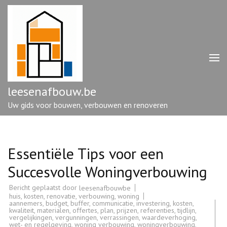
Ga
naar
inhoud
(druk
op
enter)
leesenafbouw.be
Uw gids voor bouwen, verbouwen en renoveren
Essentiële Tips voor een
Succesvolle Woningverbouwing
Bericht geplaatst door
leesenafbouwbe
huis
,
kosten
,
renovatie
,
verbouwing
,
woning
aannemers
,
budget
,
buffer
,
communicatie
,
investering
,
kosten
,
kwaliteit
,
materialen
,
offertes
,
plan
,
prijzen
,
referenties
,
tijdlijn
,
vergelijkingen
,
vergunningen
,
verrassingen
,
waardeverhoging
,
wet- en regelgeving
,
woning verbouwing
,
woningverbouwing
,