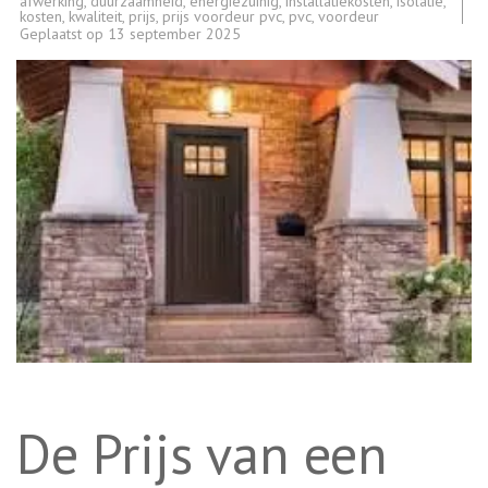
afwerking
,
duurzaamheid
,
energiezuinig
,
installatiekosten
,
isolatie
,
kosten
,
kwaliteit
,
prijs
,
prijs voordeur pvc
,
pvc
,
voordeur
Geplaatst op
13 september 2025
De Prijs van een