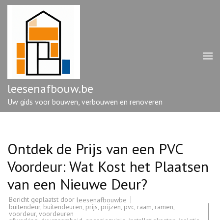
Ga
naar
inhoud
(druk
op
enter)
leesenafbouw.be
Uw gids voor bouwen, verbouwen en renoveren
Ontdek de Prijs van een PVC
Voordeur: Wat Kost het Plaatsen
van een Nieuwe Deur?
Bericht geplaatst door
leesenafbouwbe
buitendeur
,
buitendeuren
,
prijs
,
prijzen
,
pvc
,
raam
,
ramen
,
voordeur
,
voordeuren