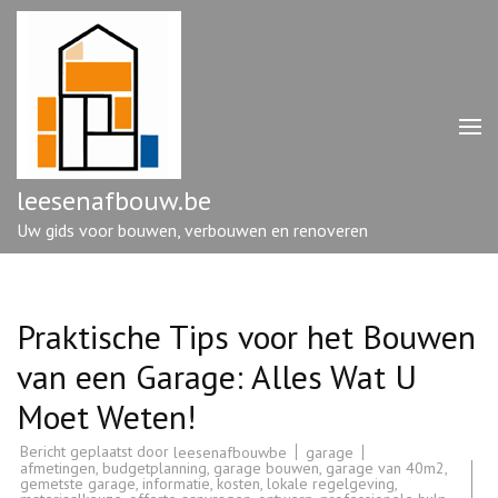
Ga
naar
inhoud
(druk
op
enter)
leesenafbouw.be
Uw gids voor bouwen, verbouwen en renoveren
Praktische Tips voor het Bouwen
van een Garage: Alles Wat U
Moet Weten!
Bericht geplaatst door
garage
leesenafbouwbe
afmetingen
,
budgetplanning
,
garage bouwen
,
garage van 40m2
,
gemetste garage
,
informatie
,
kosten
,
lokale regelgeving
,