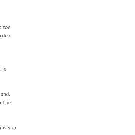
t toe
orden
 is
rond.
nhuis
uis van