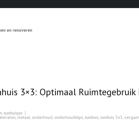
wen en renoveren
inhuis 3×3: Optimaal Ruimtegebruik 
n
,
tuinhuisjes
terialen
,
metaal
,
onderhoud
,
onderhoudstips
,
tuinhuis
,
tuinhuis 3x3
,
vergunn