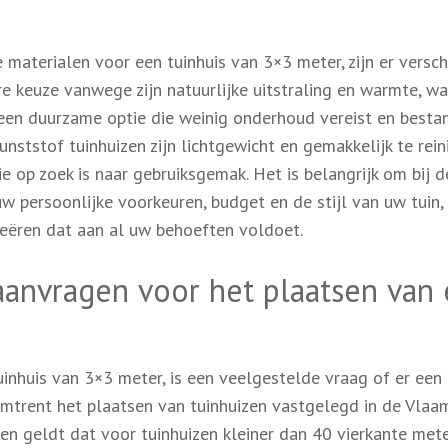
materialen voor een tuinhuis van 3×3 meter, zijn er versch
e keuze vanwege zijn natuurlijke uitstraling en warmte, w
een duurzame optie die weinig onderhoud vereist en bestan
ststof tuinhuizen zijn lichtgewicht en gemakkelijk te rein
e op zoek is naar gebruiksgemak. Het is belangrijk om bij d
 persoonlijke voorkeuren, budget en de stijl van uw tuin,
reëren dat aan al uw behoeften voldoet.
aanvragen voor het plaatsen van
inhuis van 3×3 meter, is een veelgestelde vraag of er een
s omtrent het plaatsen van tuinhuizen vastgelegd in de Vlaa
en geldt dat voor tuinhuizen kleiner dan 40 vierkante met