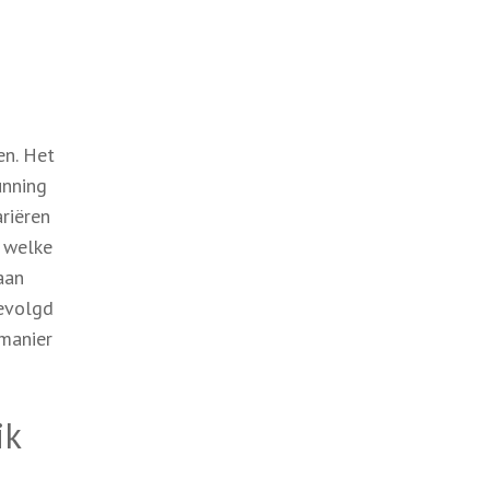
en. Het
unning
ariëren
n welke
aan
gevolgd
 manier
ik