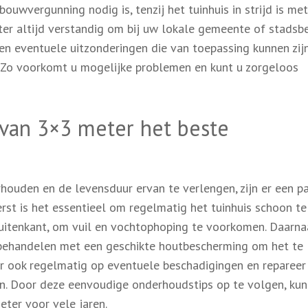
wvergunning nodig is, tenzij het tuinhuis in strijd is met
ter altijd verstandig om bij uw lokale gemeente of stadsb
en eventuele uitzonderingen die van toepassing kunnen zij
. Zo voorkomt u mogelijke problemen en kunt u zorgeloos
 van 3×3 meter het beste
ouden en de levensduur ervan te verlengen, zijn er een p
erst is het essentieel om regelmatig het tuinhuis schoon te
uitenkant, om vuil en vochtophoping te voorkomen. Daarnaa
 behandelen met een geschikte houtbescherming om het te
r ook regelmatig op eventuele beschadigingen en repareer
n. Door deze eenvoudige onderhoudstips op te volgen, kun
ter voor vele jaren.