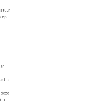
estuur
n op
aar
st is
 deze
t u