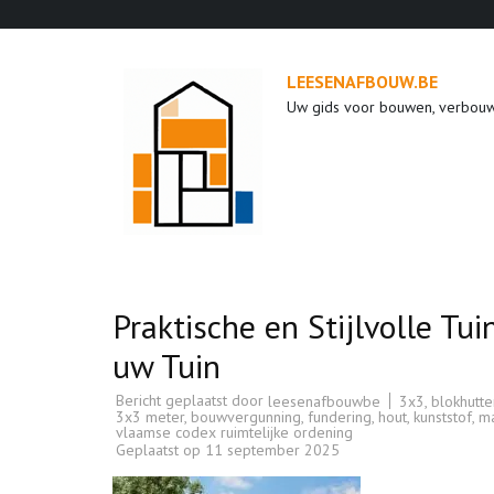
Ga
naar
inhoud
LEESENAFBOUW.BE
(druk
Uw gids voor bouwen, verbou
op
enter)
Praktische en Stijlvolle Tu
uw Tuin
Bericht geplaatst door
3x3
,
blokhutte
leesenafbouwbe
3x3 meter
,
bouwvergunning
,
fundering
,
hout
,
kunststof
,
ma
vlaamse codex ruimtelijke ordening
Geplaatst op
11 september 2025