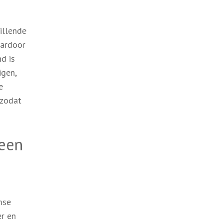
illende
aardoor
d is
igen,
e
 zodat
 een
mse
er en