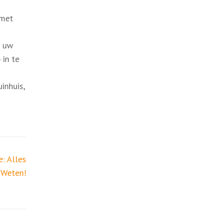
 met
r uw
 in te
inhuis,
: Alles
 Weten!