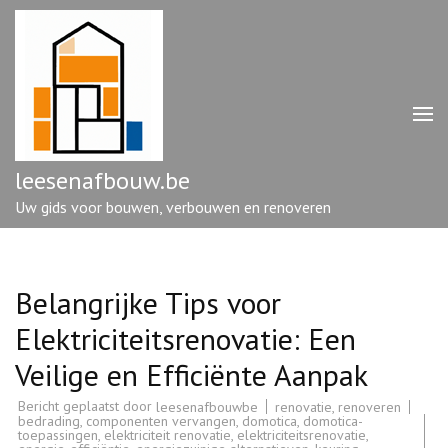
Ga
naar
inhoud
(druk
op
enter)
leesenafbouw.be
Uw gids voor bouwen, verbouwen en renoveren
Belangrijke Tips voor
Elektriciteitsrenovatie: Een
Veilige en Efficiënte Aanpak
Bericht geplaatst door
renovatie
,
renoveren
leesenafbouwbe
bedrading
,
componenten vervangen
,
domotica
,
domotica-
toepassingen
,
elektriciteit renovatie
,
elektriciteitsrenovatie
,