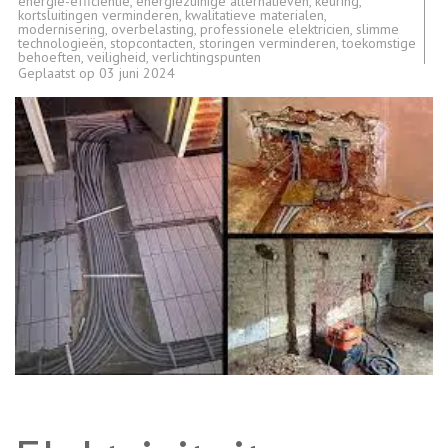
energie-efficiëntie
,
energiezuinige alternatieven
,
keuring
,
kortsluitingen verminderen
,
kwalitatieve materialen
,
modernisering
,
overbelasting
,
professionele elektricien
,
slimme
technologieën
,
stopcontacten
,
storingen verminderen
,
toekomstige
behoeften
,
veiligheid
,
verlichtingspunten
Geplaatst op
03 juni 2024