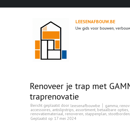
Ga
naar
inhoud
LEESENAFBOUW.BE
(druk
Uw gids voor bouwen, verbou
op
enter)
Renoveer je trap met GAMM
traprenovatie
Bericht geplaatst door
gamma
,
renov
leesenafbouwbe
accessoires
,
antislipstrips
,
assortiment
,
betaalbare opties
,
renovatiemateriaal
,
renoveren
,
stappenplan
,
stootborden
Geplaatst op
17 mei 2024