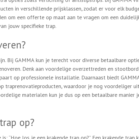
cten in verschillende prijsklassen, zodat er voor elk budg
raden om een offerte op maat aan te vragen om een duidelij
an jouw specifieke trap.
veren?
zijn. Bij GAMMA kun je terecht voor diverse betaalbare opt
renoveren. Denk aan voordelige overzettreden en stootbord
spaart op professionele installatie. Daarnaast biedt GAMM
op traprenovatieproducten, waardoor je nog voordeliger ui
oordelige materialen kun je dus op een betaalbare manier j
trap op?
is: “Hoe los je een krakende trap op?” Een krakende trap 