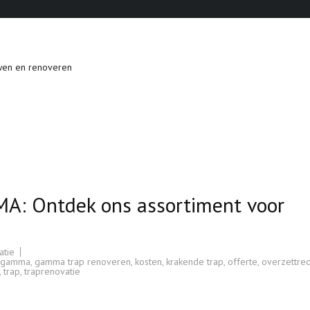
wen en renoveren
A: Ontdek ons assortiment voor
atie
gamma
,
gamma trap renoveren
,
kosten
,
krakende trap
,
offerte
,
overzettre
,
trap
,
traprenovatie