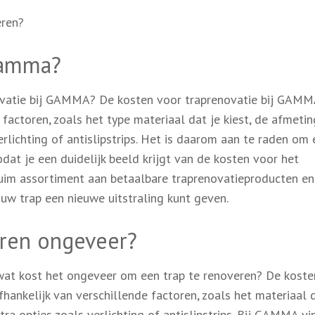
eren?
gamma?
novatie bij GAMMA? De kosten voor traprenovatie bij GAMM
 factoren, zoals het type materiaal dat je kiest, de afmeti
erlichting of antislipstrips. Het is daarom aan te raden om
at je een duidelijk beeld krijgt van de kosten voor het
uim assortiment aan betaalbare traprenovatieproducten en
ouw trap een nieuwe uitstraling kunt geven.
eren ongeveer?
 wat kost het ongeveer om een trap te renoveren? De koste
hankelijk van verschillende factoren, zoals het materiaal d
ra opties zoals verlichting of antislipstrips. Bij GAMMA vi