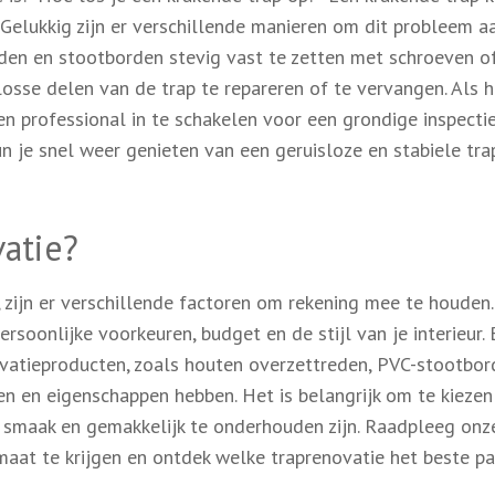
s. Gelukkig zijn er verschillende manieren om dit probleem a
den en stootborden stevig vast te zetten met schroeven of
sse delen van de trap te repareren of te vervangen. Als h
n professional in te schakelen voor een grondige inspecti
un je snel weer genieten van een geruisloze en stabiele tra
vatie?
 zijn er verschillende factoren om rekening mee te houden
soonlijke voorkeuren, budget en de stijl van je interieur. 
vatieproducten, zoals houten overzettreden, PVC-stootbor
en en eigenschappen hebben. Het is belangrijk om te kiezen
w smaak en gemakkelijk te onderhouden zijn. Raadpleeg onz
maat te krijgen en ontdek welke traprenovatie het beste pas