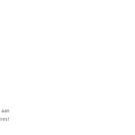
e aan
res!