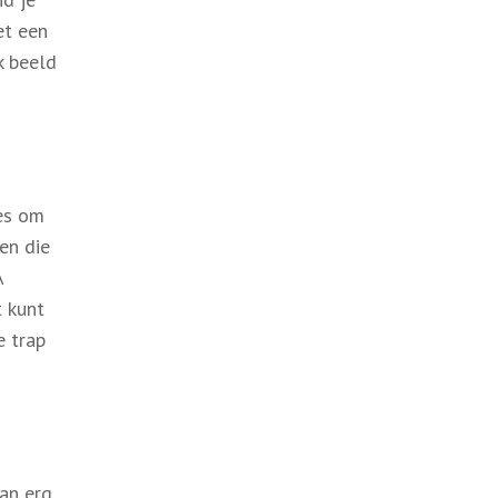
et een
k beeld
ies om
en die
A
t kunt
e trap
kan erg