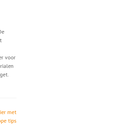
De
t
er voor
rialen
get.
ier met
pe tips