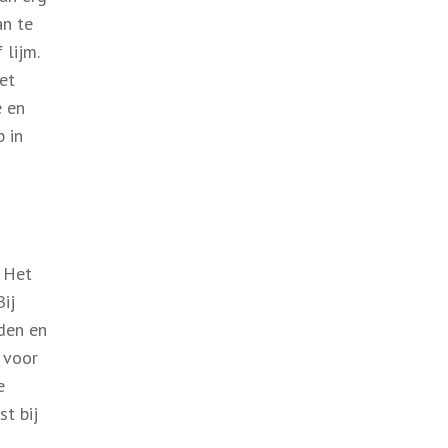
an te
 lijm.
et
e en
p in
. Het
Bij
den en
 voor
e
t bij