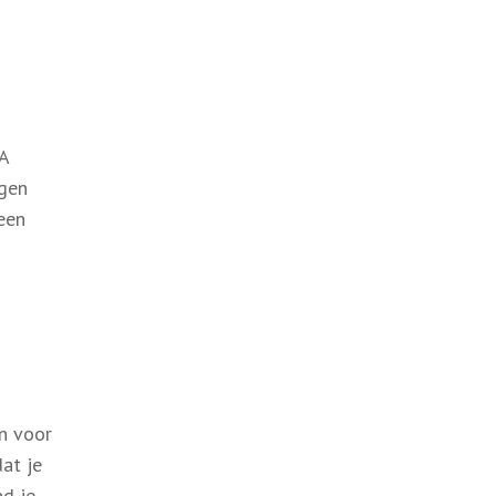
A
ngen
 een
n voor
at je
nd je