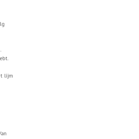
lg
.
ebt.
t lijm
Van