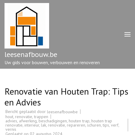
Ga
naar
inhoud
(druk
op
enter)
leesenafbouw.be
Uw gids voor bouwen, verbouwen en renoveren
Renovatie van Houten Trap: Tips
en Advies
Bericht geplaatst door
leesenafbouwbe
hout
,
renovatie
,
trappen
advies
,
afwerking
,
beschadigingen
,
houten trap
,
houten trap
renovatie
,
interieur
,
lak
,
renovatie
,
repareren
,
schuren
,
tips
,
verf
,
vernis
Geplaatst op
02 augustus 2024