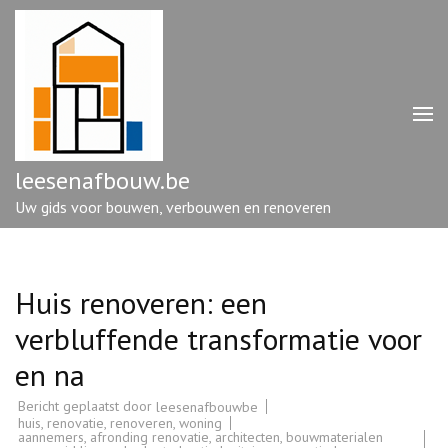
Ga
naar
inhoud
(druk
op
enter)
leesenafbouw.be
Uw gids voor bouwen, verbouwen en renoveren
Huis renoveren: een
verbluffende transformatie voor
en na
Bericht geplaatst door
leesenafbouwbe
huis
,
renovatie
,
renoveren
,
woning
aannemers
,
afronding renovatie
,
architecten
,
bouwmaterialen