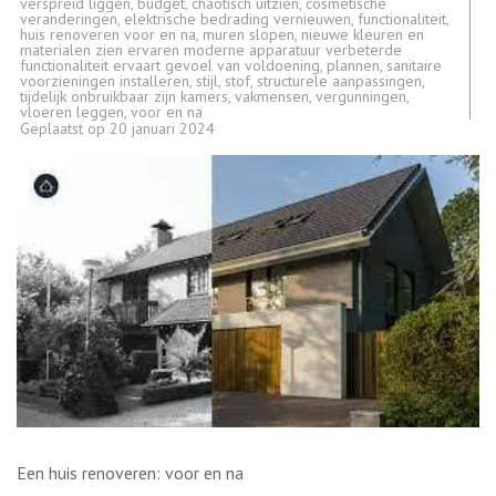
verspreid liggen
,
budget
,
chaotisch uitzien
,
cosmetische
veranderingen
,
elektrische bedrading vernieuwen
,
functionaliteit
,
huis renoveren voor en na
,
muren slopen
,
nieuwe kleuren en
materialen zien ervaren moderne apparatuur verbeterde
functionaliteit ervaart gevoel van voldoening
,
plannen
,
sanitaire
voorzieningen installeren
,
stijl
,
stof
,
structurele aanpassingen
,
tijdelijk onbruikbaar zijn kamers
,
vakmensen
,
vergunningen
,
vloeren leggen
,
voor en na
Geplaatst op
20 januari 2024
Een huis renoveren: voor en na