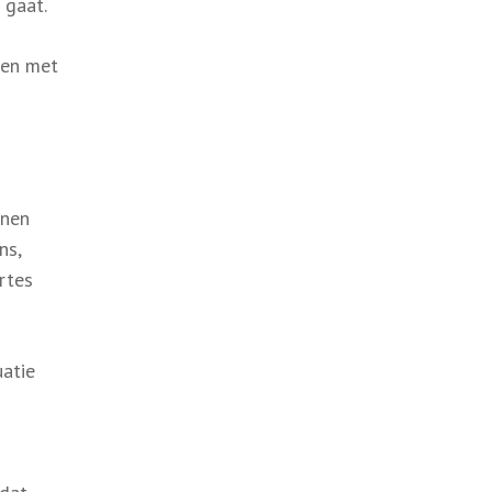
 gaat.
ben met
nnen
ns,
rtes
uatie