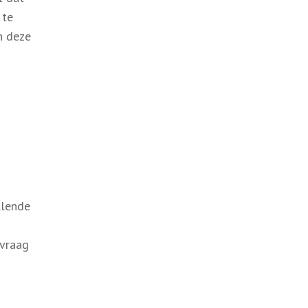
 te
n deze
llende
 vraag