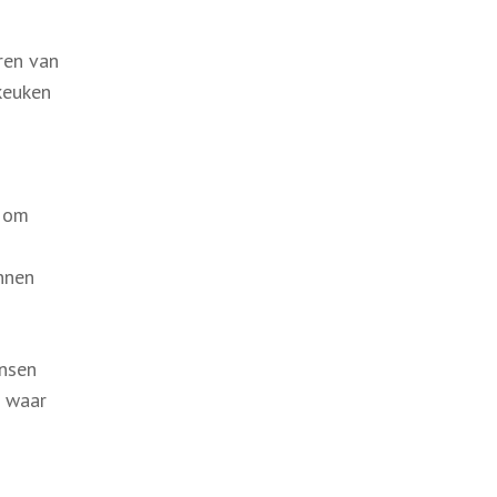
ëren van
keuken
m om
nnen
ensen
n waar