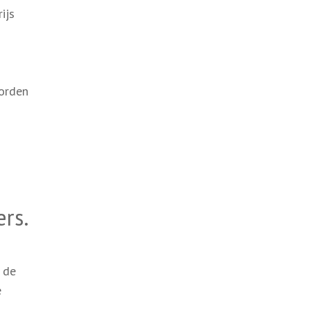
ijs
worden
ers.
 de
e