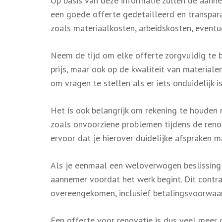
Op basis van deze informatie zullen de aanne
een goede offerte gedetailleerd en transpara
zoals materiaalkosten, arbeidskosten, event
Neem de tijd om elke offerte zorgvuldig te be
prijs, maar ook op de kwaliteit van materiale
om vragen te stellen als er iets onduidelijk i
Het is ook belangrijk om rekening te houden 
zoals onvoorziene problemen tijdens de renov
ervoor dat je hierover duidelijke afspraken 
Als je eenmaal een weloverwogen beslissing
aannemer voordat het werk begint. Dit contrac
overeengekomen, inclusief betalingsvoorwaar
Een offerte voor renovatie is dus veel meer d