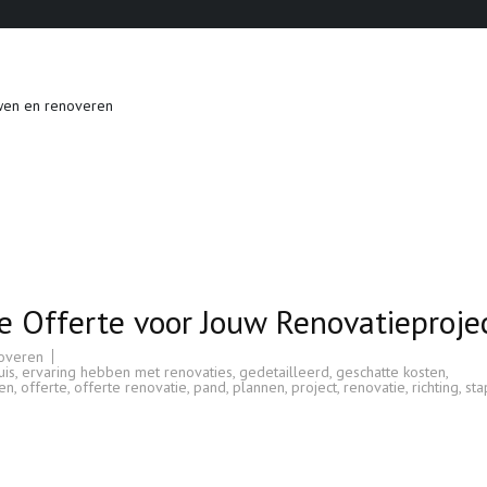
wen en renoveren
e Offerte voor Jouw Renovatieproje
overen
is
,
ervaring hebben met renovaties
,
gedetailleerd
,
geschatte kosten
,
zen
,
offerte
,
offerte renovatie
,
pand
,
plannen
,
project
,
renovatie
,
richting
,
sta