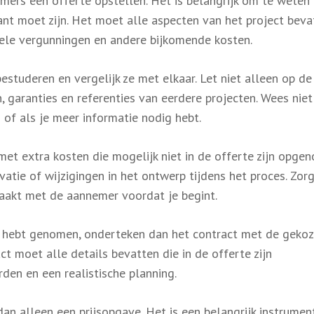
mers een offerte opstellen. Het is belangrijk om te weten
nt moet zijn. Het moet alle aspecten van het project beva
uele vergunningen en andere bijkomende kosten.
studeren en vergelijk ze met elkaar. Let niet alleen op de
n, garanties en referenties van eerdere projecten. Wees nie
s of als je meer informatie nodig hebt.
met extra kosten die mogelijk niet in de offerte zijn opge
atie of wijzigingen in het ontwerp tijdens het proces. Zor
maakt met de aannemer voordat je begint.
 hebt genomen, onderteken dan het contract met de geko
t moet alle details bevatten die in de offerte zijn
den en een realistische planning.
an alleen een prijsopgave. Het is een belangrijk instrumen