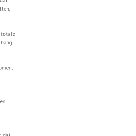
 dat
tten,
 totale
t bang
nomen,
g
zen
t dat