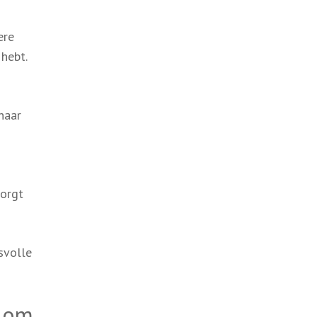
ere
 hebt.
 naar
zorgt
svolle
t om