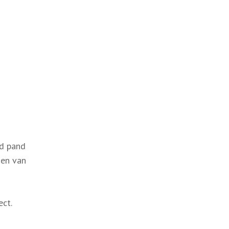
ud pand
gen van
ect.