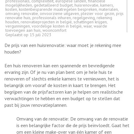
professionals
,
complexiteit
,
europese landen
,
financiële
mogelijkheden
,
gedetailleerd budget
,
huisrenovatie
,
kamers
,
kosten
,
kostenbesparende maatregelen bespreken
,
materialen
,
omvang renovatie
,
onvoorziene uitgaven
,
plezier voor gezin
,
prijs
renovatie huis
,
professionals inhuren
,
regelgeving
,
rekening
houden
,
renovatieprojecten in belgië
,
schattingen krijgen
,
vergunningen
,
voordelige kosten in belgië
,
waar
,
waarde
toevoegen aan huis
,
wooncomfort
Geplaatst op
15 juli 2023
De prijs van een huisrenovatie: waar moet je rekening mee
houden?
Een huis renoveren kan een spannende en bevredigende
ervaring zijn. Of je nu van plan bent om je hele huis te
renoveren of slechts enkele kamers te vernieuwen, het is
belangrijk om vooraf de kosten in kaart te brengen. Het
begrijpen van de prijsfactoren kan je helpen om realistische
verwachtingen te hebben en een budget op te stellen dat
past bij jouw renovatieplannen.
Omvang van de renovatie: De omvang van de renovatie
is een belangrijke factor die de prijs beïnvloedt. Gaat het
om een kleine make-over van één kamer of een