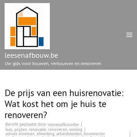
Ga
naar
inhoud
(druk
op
enter)
leesenafbouw.be
Uw gids voor bouwen, verbouwen en renoveren
De prijs van een huisrenovatie:
Wat kost het om je huis te
renoveren?
Bericht geplaatst door
leesenafbouwbe
huis
,
prijzen
,
renovatie
,
renoveren
,
woning
advies inwinnen
,
afwerking
,
arbeidskosten
,
bouwsector