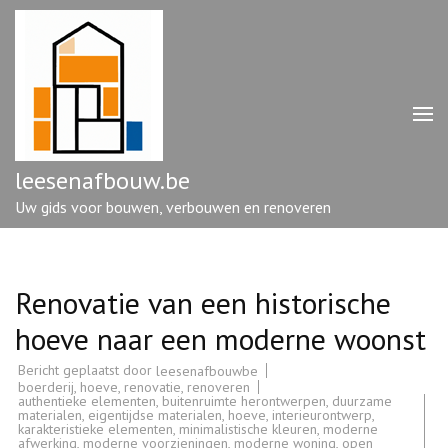
Ga
naar
inhoud
(druk
op
enter)
leesenafbouw.be
Uw gids voor bouwen, verbouwen en renoveren
Renovatie van een historische
hoeve naar een moderne woonst
Bericht geplaatst door
leesenafbouwbe
boerderij
,
hoeve
,
renovatie
,
renoveren
authentieke elementen
,
buitenruimte herontwerpen
,
duurzame
materialen
,
eigentijdse materialen
,
hoeve
,
interieurontwerp
,
karakteristieke elementen
,
minimalistische kleuren
,
moderne
afwerking
,
moderne voorzieningen
,
moderne woning
,
open