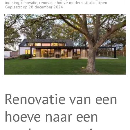
indeling
,
renovatie
,
renovatie hoeve modern
,
strakke lijnen
Geplaatst op
28 december 2024
Renovatie van een
hoeve naar een