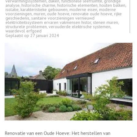
verwarmingssystemen
,
daken
,
functionele leefruimte
,
grondige
analyse
,
historische charme
,
historische elementen
,
houten balken
,
isolatie
,
karakteristieke gebouwen
,
moderne eisen
,
moderne
voorzieningen
,
muren
,
oude hoeve
,
renovatie oude hoeve
,
rijke
geschiedenis
,
sanitaire voorzieningen vernieuwd
elektriciteitssysteem ervaren vakmensen histor
,
stenen muren
,
structurele problemen
,
verouderde elektrische systemen
,
waardevol erfgoed
Geplaatst op
27 januari 2024
Renovatie van een Oude Hoeve: Het herstellen van