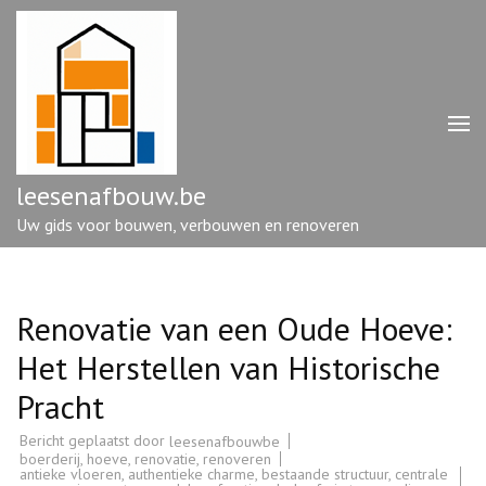
Ga
naar
inhoud
(druk
op
enter)
leesenafbouw.be
Uw gids voor bouwen, verbouwen en renoveren
Renovatie van een Oude Hoeve:
Het Herstellen van Historische
Pracht
Bericht geplaatst door
leesenafbouwbe
boerderij
,
hoeve
,
renovatie
,
renoveren
antieke vloeren
,
authentieke charme
,
bestaande structuur
,
centrale