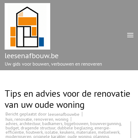
Ga
naar
inhoud
(druk
op
enter)
leesenafbouw.be
Uw gids voor bouwen, verbouwen en renoveren
Tips en advies voor de renovatie
van uw oude woning
Bericht geplaatst door
leesenafbouwbe
huis
,
renovatie
,
renoveren
,
woning
advies
,
architectuur
,
badkamers
,
bijgebouwen
,
bouwvergunning
,
budget
,
dragende structuur
,
dubbele beglazing
,
energie-
efficiëntie
,
houtwerk
,
isolatie
,
keukens
,
materialen
,
metselwerk
,
moderniseren
,
originele karakter
,
oude woning
,
planning
,