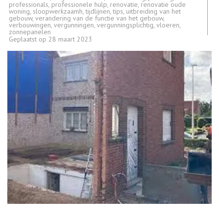
professionals
,
professionele hulp
,
renovatie
,
renovatie oude
woning
,
sloopwerkzaamh
,
tijdlijnen
,
tips
,
uitbreiding van het
gebouw
,
verandering van de functie van het gebouw
,
verbouwingen
,
vergunningen
,
vergunningsplichtig
,
vloeren
,
zonnepanelen
Geplaatst op
28 maart 2023