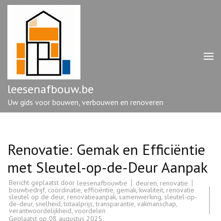
Ga
naar
inhoud
(druk
op
enter)
leesenafbouw.be
Uw gids voor bouwen, verbouwen en renoveren
Renovatie: Gemak en Efficiëntie
met Sleutel-op-de-Deur Aanpak
Bericht geplaatst door
deuren
,
renovatie
leesenafbouwbe
bouwbedrijf
,
coördinatie
,
efficiëntie
,
gemak
,
kwaliteit
,
renovatie
sleutel op de deur
,
renovatieaanpak
,
samenwerking
,
sleutel-op-
de-deur
,
snelheid
,
totaalprijs
,
transparantie
,
vakmanschap
,
verantwoordelijkheid
,
voordelen
Geplaatst op
08 augustus 2025