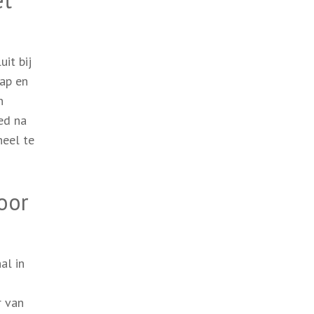
et
uit bij
rap en
n
ed na
heel te
oor
al in
r van