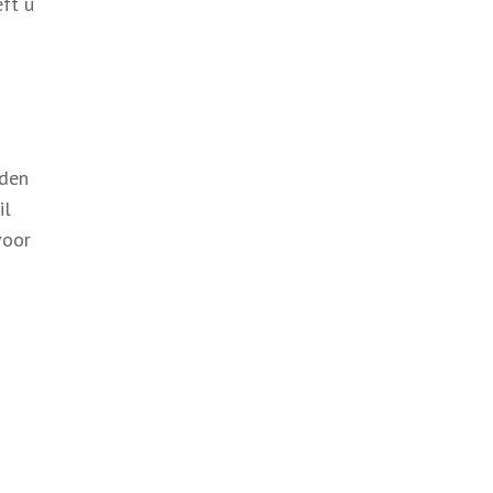
eft u
eden
il
voor