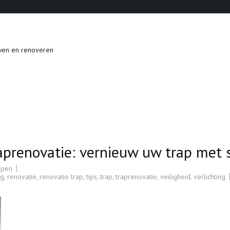
wen en renoveren
prenovatie: vernieuw uw trap met st
ppen
ng
,
renovatie
,
renovatie trap
,
tips
,
trap
,
traprenovatie
,
veiligheid
,
verlichting