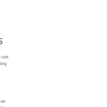
s
n ook
ling
 de