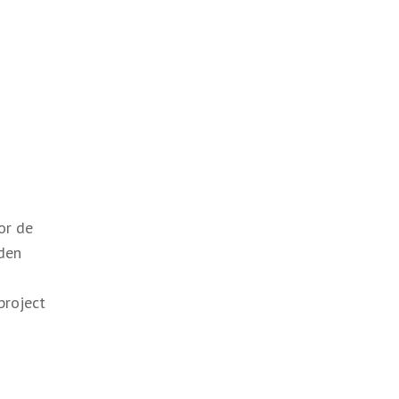
or de
den
project