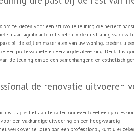
euning die past bij de rest van h
k om te kiezen voor een stijlvolle leuning die perfect aansl
ele maar significante rol spelen in de uitstraling van uw t
 past bij de stijl en materialen van uw woning, creëert u ee
ie een professionele en verzorgde afwerking. Denk dus go
 van de leuning om zo een samenhangend en esthetisch ge
ssional de renovatie uitvoeren v
an uw trap is het aan te raden om eventueel een profession
 voor een vakkundige uitvoering en een hoogwaardig
 het werk over te laten aan een professional, kunt u er zeke