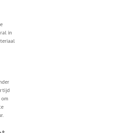
de
ral in
teriaal
nder
rtijd
p om
te
r.