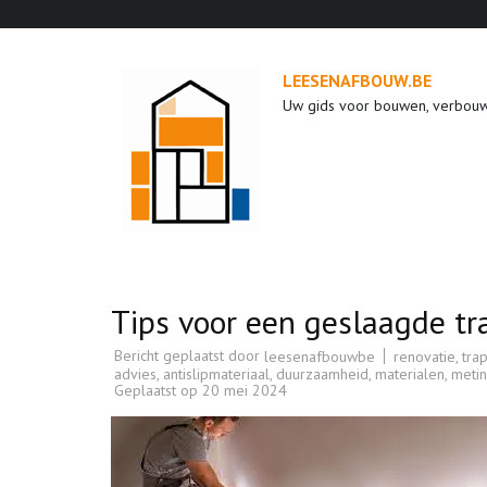
Ga
naar
inhoud
LEESENAFBOUW.BE
(druk
Uw gids voor bouwen, verbou
op
enter)
Tips voor een geslaagde tra
Bericht geplaatst door
renovatie
,
tra
leesenafbouwbe
advies
,
antislipmateriaal
,
duurzaamheid
,
materialen
,
meti
Geplaatst op
20 mei 2024