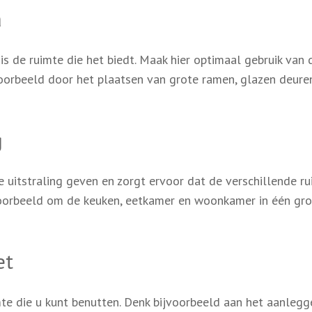
a
is de ruimte die het biedt. Maak hier optimaal gebruik van 
jvoorbeeld door het plaatsen van grote ramen, glazen deure
g
 uitstraling geven en zorgt ervoor dat de verschillende r
voorbeeld om de keuken, eetkamer en woonkamer in één gro
et
mte die u kunt benutten. Denk bijvoorbeeld aan het aanleg