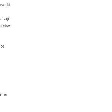
werkt.
r zijn
sselse
nte
emer