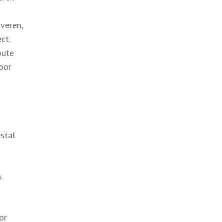
veren,
ct.
oute
voor
estal
.
or