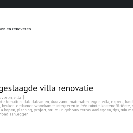
wen en renoveren
 geslaagde villa renovatie
overen
,
villa
mte benutten
,
dak
,
dakramen
,
duurzame materialen
,
eigen villa
,
expert
,
fund
s
,
keuken-eetkamer-woonkamer integreren in één ruimte
,
kostenefficiënte
,
lla kopen
,
planning
,
project
,
structuur gebouw
,
terras aanleggen
,
tips
,
tuin m
bad aanleggen