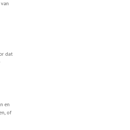
 van
or dat
e
an en
en, of