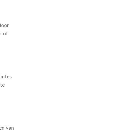
door
n of
uimtes
te
gen van