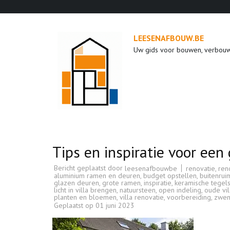
Ga
naar
inhoud
LEESENAFBOUW.BE
(druk
Uw gids voor bouwen, verbou
op
enter)
Tips en inspiratie voor een
Bericht geplaatst door
renovatie
,
ren
leesenafbouwbe
aluminium ramen en deuren
,
budget opstellen
,
buitenrui
glazen deuren
,
grote ramen
,
inspiratie
,
keramische tegel
licht in villa brengen
,
natuursteen
,
open indeling
,
oude vi
planten en bloemen
,
villa renovatie
,
voorbereiding
,
zwem
Geplaatst op
01 juni 2023