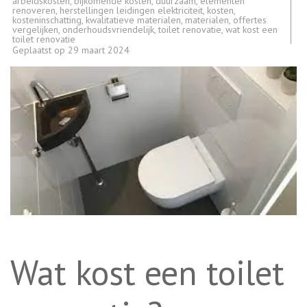
arbeidskosten
,
bijkomende kosten
,
duurzaam
,
elementen
renoveren
,
herstellingen leidingen elektriciteit
,
kosten
,
kosteninschatting
,
kwalitatieve materialen
,
materialen
,
offertes
vergelijken
,
onderhoudsvriendelijk
,
toilet renovatie
,
wat kost een
toilet renovatie
Geplaatst op
29 maart 2024
Wat kost een toilet