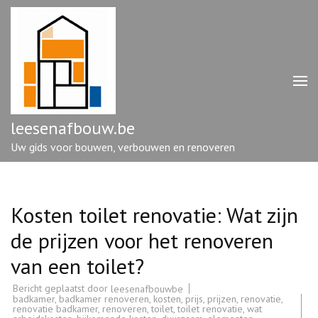
Ga
naar
inhoud
(druk
op
enter)
leesenafbouw.be
Uw gids voor bouwen, verbouwen en renoveren
Kosten toilet renovatie: Wat zijn
de prijzen voor het renoveren
van een toilet?
Bericht geplaatst door
leesenafbouwbe
badkamer
,
badkamer renoveren
,
kosten
,
prijs
,
prijzen
,
renovatie
,
renovatie badkamer
,
renoveren
,
toilet
,
toilet renovatie
,
wat