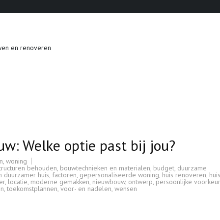
wen en renoveren
w: Welke optie past bij jou?
n
,
woning
tructuren behouden
,
bouwtechnieken en materialen
,
budget
,
duurzame
n duurzamer huis
,
factoren
,
gepersonaliseerde woning
,
huis renoveren
,
hui
er
,
locatie
,
moderne gemakken
,
nieuwbouw
,
ontwerp
,
persoonlijke voorkeu
jn
,
toekomstplannen
,
voor- en nadelen
,
wensen