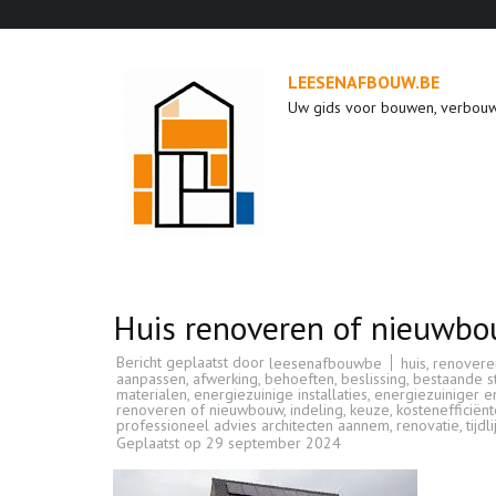
Ga
naar
inhoud
LEESENAFBOUW.BE
(druk
Uw gids voor bouwen, verbou
op
enter)
Huis renoveren of nieuwbou
Bericht geplaatst door
huis
,
renovere
leesenafbouwbe
aanpassen
,
afwerking
,
behoeften
,
beslissing
,
bestaande s
materialen
,
energiezuinige installaties
,
energiezuiniger e
renoveren of nieuwbouw
,
indeling
,
keuze
,
kostenefficiënt
professioneel advies architecten aannem
,
renovatie
,
tijdli
Geplaatst op
29 september 2024