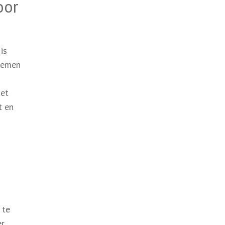
oor
is
blemen
Het
t en
 te
er