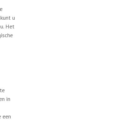
te
 kunt u
u. Het
gische
te
en in
e een