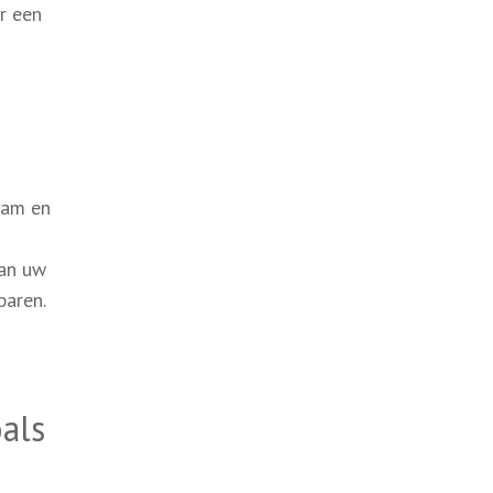
r een
aam en
van uw
paren.
als