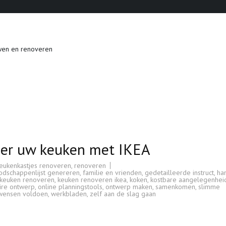
wen en renoveren
eer uw keuken met IKEA
eukenkastjes renoveren
,
renoveren
odschappenlijst genereren
,
familie en vrienden
,
gedetailleerde instruct
,
ha
keuken renoveren
,
keuken renoveren ikea
,
koken
,
kostbare aangelegenhei
ire ontwerp
,
online planningstools
,
ontwerp maken
,
samenkomen
,
slimme
wensen voldoen
,
werkbladen
,
zelf aan de slag gaan