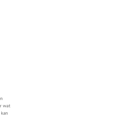
en
ar wat
 kan