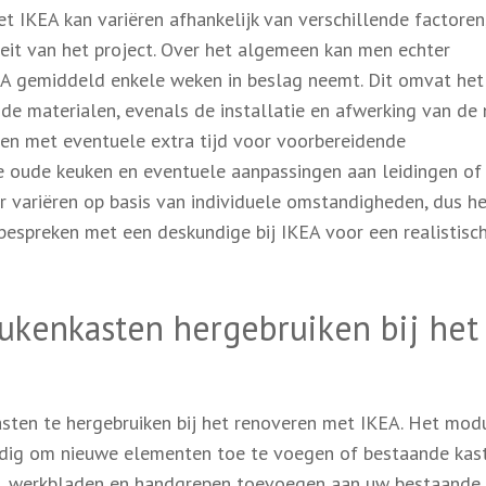
 IKEA kan variëren afhankelijk van verschillende factoren
it van het project. Over het algemeen kan men echter
A gemiddeld enkele weken in beslag neemt. Dit omvat het
de materialen, evenals de installatie en afwerking van de
den met eventuele extra tijd voor voorbereidende
e oude keuken en eventuele aanpassingen aan leidingen of
er variëren op basis van individuele omstandigheden, dus he
 bespreken met een deskundige bij IKEA voor een realistisc
ukenkasten hergebruiken bij het
sten te hergebruiken bij het renoveren met IKEA. Het modu
dig om nieuwe elementen toe te voegen of bestaande kas
en, werkbladen en handgrepen toevoegen aan uw bestaande