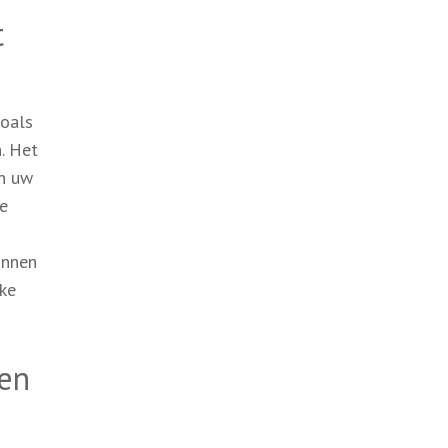
t
zoals
. Het
an uw
le
innen
eke
ren