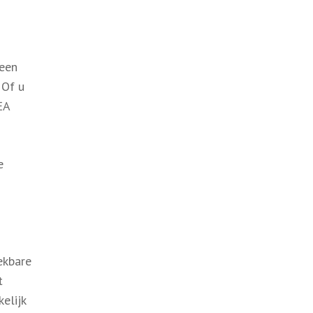
geen
 Of u
EA
e
n
ekbare
t
elijk