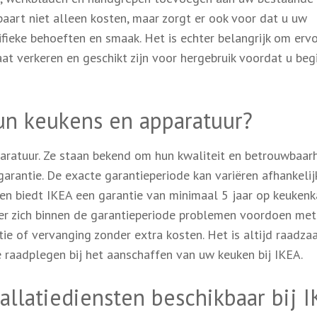
spaart niet alleen kosten, maar zorgt er ook voor dat u uw
ieke behoeften en smaak. Het is echter belangrijk om ervo
t verkeren en geschikt zijn voor hergebruik voordat u beg
un keukens en apparatuur?
paratuur. Ze staan bekend om hun kwaliteit en betrouwbaarh
arantie. De exacte garantieperiode kan variëren afhankelij
een biedt IKEA een garantie van minimaal 5 jaar op keuken
s er zich binnen de garantieperiode problemen voordoen me
atie of vervanging zonder extra kosten. Het is altijd raadz
 raadplegen bij het aanschaffen van uw keuken bij IKEA.
tallatiediensten beschikbaar bij 