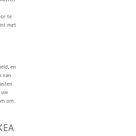
or te
int met
eid, en
k van
kasten
t uw
aam om
IKEA