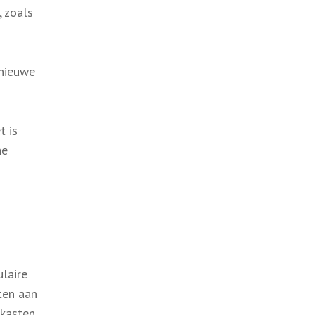
, zoals
 nieuwe
t is
he
laire
ten aan
 kasten