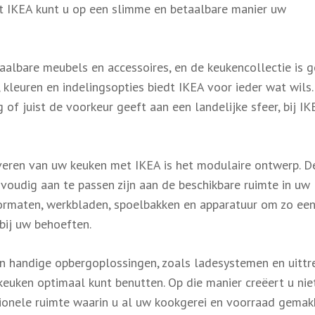
t IKEA kunt u op een slimme en betaalbare manier uw
aalbare meubels en accessoires, en de keukencollectie is 
, kleuren en indelingsopties biedt IKEA voor ieder wat wils.
 of juist de voorkeur geeft aan een landelijke sfeer, bij IK
veren van uw keuken met IKEA is het modulaire ontwerp. D
voudig aan te passen zijn aan de beschikbare ruimte in uw
tformaten, werkbladen, spoelbakken en apparatuur om zo ee
bij uw behoeften.
n handige opbergoplossingen, zoals ladesystemen en uittr
euken optimaal kunt benutten. Op die manier creëert u nie
ionele ruimte waarin u al uw kookgerei en voorraad gemakk