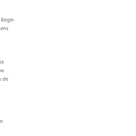
 Begin
gens
te
uw
k de
en