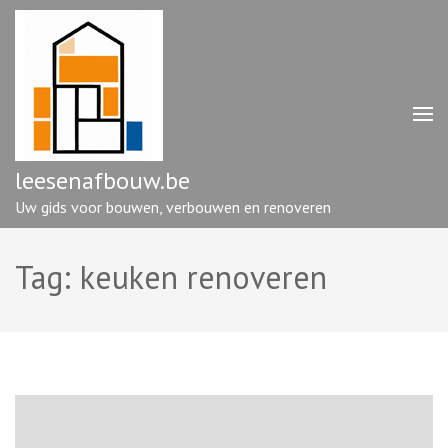
Ga
naar
inhoud
(druk
op
enter)
leesenafbouw.be
Uw gids voor bouwen, verbouwen en renoveren
Tag:
keuken renoveren