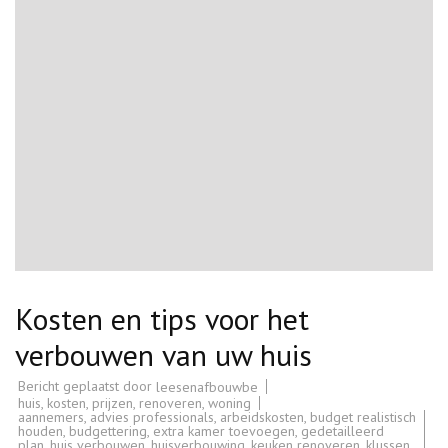
Kosten en tips voor het
verbouwen van uw huis
Bericht geplaatst door
leesenafbouwbe
huis
,
kosten
,
prijzen
,
renoveren
,
woning
aannemers
,
advies professionals
,
arbeidskosten
,
budget realistisch
houden
,
budgettering
,
extra kamer toevoegen
,
gedetailleerd
plan
,
huis verbouwen
,
huisverbouwing
,
keuken renoveren
,
klussen