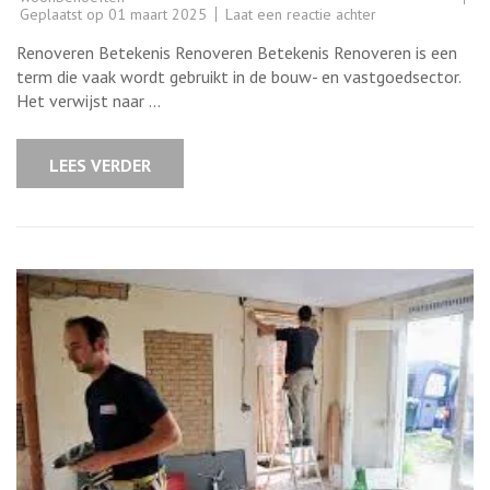
op
Geplaatst op
01 maart 2025
Laat een reactie achter
De
Betekenis
Renoveren Betekenis Renoveren Betekenis Renoveren is een
van
Renoveren:
term die vaak wordt gebruikt in de bouw- en vastgoedsector.
Een
Het verwijst naar …
Verhelderende
Blik
op
Bouwen
LEES VERDER
en
Verbouwen