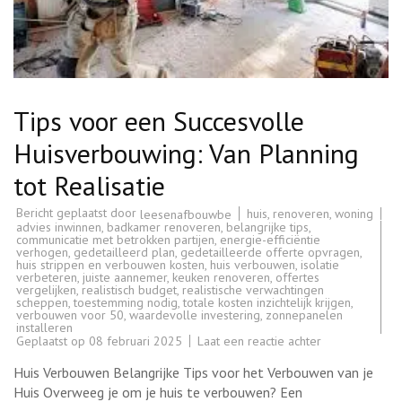
Tips voor een Succesvolle
Huisverbouwing: Van Planning
tot Realisatie
Bericht geplaatst door
huis
,
renoveren
,
woning
leesenafbouwbe
advies inwinnen
,
badkamer renoveren
,
belangrijke tips
,
communicatie met betrokken partijen
,
energie-efficiëntie
verhogen
,
gedetailleerd plan
,
gedetailleerde offerte opvragen
,
huis strippen en verbouwen kosten
,
huis verbouwen
,
isolatie
verbeteren
,
juiste aannemer
,
keuken renoveren
,
offertes
vergelijken
,
realistisch budget
,
realistische verwachtingen
scheppen
,
toestemming nodig
,
totale kosten inzichtelijk krijgen
,
verbouwen voor 50
,
waardevolle investering
,
zonnepanelen
installeren
op
Geplaatst op
08 februari 2025
Laat een reactie achter
Tips
voor
Huis Verbouwen Belangrijke Tips voor het Verbouwen van je
een
Succesvolle
Huis Overweeg je om je huis te verbouwen? Een