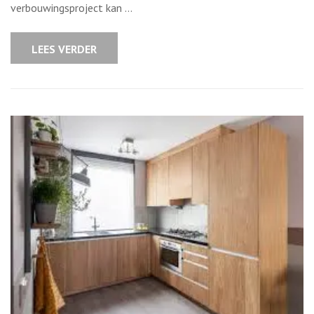
Huisverbouwin
verbouwingsproject kan …
Van
Planning
tot
Realisatie
LEES VERDER