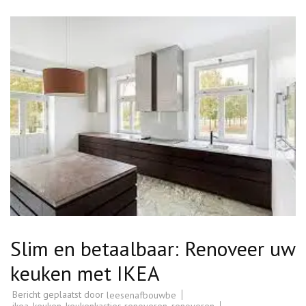
Slim en betaalbaar: Renoveer uw
keuken met IKEA
Bericht geplaatst door
leesenafbouwbe
ikea
,
keuken
,
keukenkastjes renoveren
,
renoveren