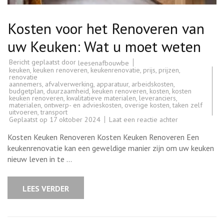
Kosten voor het Renoveren van
uw Keuken: Wat u moet weten
Bericht geplaatst door
leesenafbouwbe
keuken
,
keuken renoveren
,
keukenrenovatie
,
prijs
,
prijzen
,
renovatie
aannemers
,
afvalverwerking
,
apparatuur
,
arbeidskosten
,
budgetplan
,
duurzaamheid
,
keuken renoveren
,
kosten
,
kosten
keuken renoveren
,
kwalitatieve materialen
,
leveranciers
,
materialen
,
ontwerp- en advieskosten
,
overige kosten
,
taken zelf
uitvoeren
,
transport
op
Geplaatst op
17 oktober 2024
Laat een reactie achter
Kosten
voor
Kosten Keuken Renoveren Kosten Keuken Renoveren Een
het
Renoveren
keukenrenovatie kan een geweldige manier zijn om uw keuken
van
nieuw leven in te …
uw
Keuken:
Wat
u
LEES VERDER
moet
weten