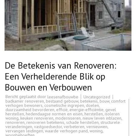
De Betekenis van Renoveren:
Een Verhelderende Blik op
Bouwen en Verbouwen
Bericht geplaatst door
Uncategorized
leesenafbouwbe
badkamer renoveren
,
bestaand gebouw
,
betekenis
,
bouw
,
comfort
verhogen bewoners
,
cosmetische ingrepen
,
doelen
,
duurzaamheid bevorderen
,
efficië
,
energie-efficiëntie
,
gevel
herstellen
,
hedendaagse normen en eisen
,
herstellen
,
isoleren
woning
,
keuken renoveren
,
moderniseren
,
nieuw leven inblazen
,
renoveren
,
renoveren betekenis
,
schade herstellen
,
structurele
veranderingen
,
vastgoedsector
,
verbeteren
,
vernieuwen
,
vervangen leidingen
,
waarde verhogen pand
,
woning
,
woonbehoeften