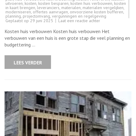
uitvoeren
,
kosten
,
kosten besparen
,
kosten huis verbouwen
,
kosten
in kaart brengen
,
leveranciers
,
materialen
,
materialen vergelijken
,
moderniseren
,
offertes aanvragen
,
onvoorziene kosten bufferen
,
planning
,
projectomvang
,
vergunningen en regelgeving
op
Geplaatst op
29 juni 2025
Laat een reactie achter
Kosten
en
Kosten huis verbouwen Kosten huis verbouwen Het
tips
voor
verbouwen van een huis is een grote stap die veel planning en
het
budgettering …
verbouwen
van
uw
huis
LEES VERDER