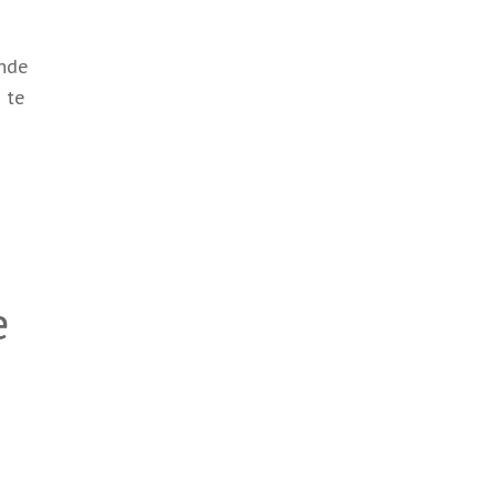
ende
 te
e