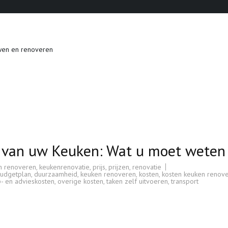
wen en renoveren
n van uw Keuken: Wat u moet weten
n renoveren
,
keukenrenovatie
,
prijs
,
prijzen
,
renovatie
udgetplan
,
duurzaamheid
,
keuken renoveren
,
kosten
,
kosten keuken renov
- en advieskosten
,
overige kosten
,
taken zelf uitvoeren
,
transport