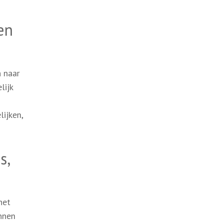
en
n naar
lijk
lijken,
s,
het
unnen