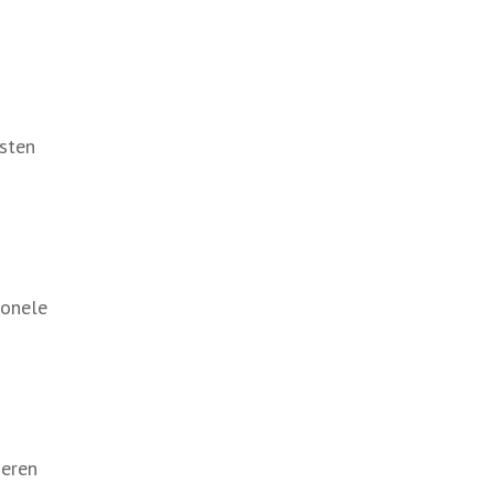
sten
ionele
oeren