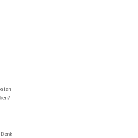
osten
uken?
 Denk