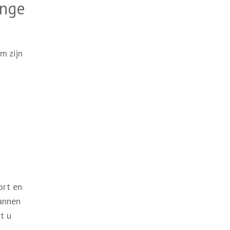
ange
m zijn
ort en
lannen
t u