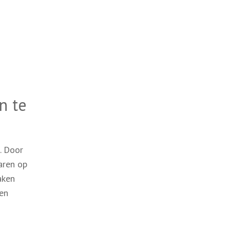
n te
. Door
aren op
aken
nen