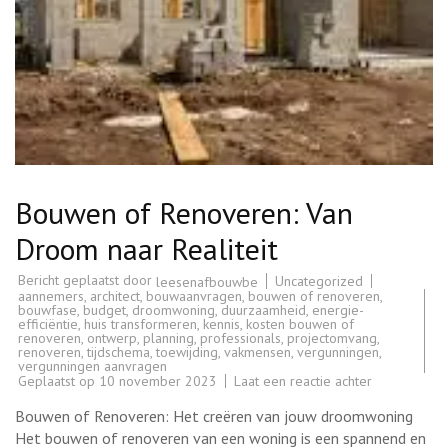
Bouwen of Renoveren: Van
Droom naar Realiteit
Bericht geplaatst door
Uncategorized
leesenafbouwbe
aannemers
,
architect
,
bouwaanvragen
,
bouwen of renoveren
,
bouwfase
,
budget
,
droomwoning
,
duurzaamheid
,
energie-
efficiëntie
,
huis transformeren
,
kennis
,
kosten bouwen of
renoveren
,
ontwerp
,
planning
,
professionals
,
projectomvang
,
renoveren
,
tijdschema
,
toewijding
,
vakmensen
,
vergunningen
,
vergunningen aanvragen
op
Geplaatst op
10 november 2023
Laat een reactie achter
Bouwen
of
Bouwen of Renoveren: Het creëren van jouw droomwoning
Renoveren:
Van
Het bouwen of renoveren van een woning is een spannend en