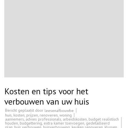
Kosten en tips voor het
verbouwen van uw huis
Bericht geplaatst door
leesenafbouwbe
huis
,
kosten
,
prijzen
,
renoveren
,
woning
aannemers
,
advies professionals
,
arbeidskosten
,
budget realistisch
houden
,
budgettering
,
extra kamer toevoegen
,
gedetailleerd
plan
,
huis verbouwen
,
huisverbouwing
,
keuken renoveren
,
klussen