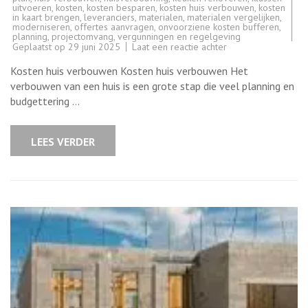
uitvoeren
,
kosten
,
kosten besparen
,
kosten huis verbouwen
,
kosten
in kaart brengen
,
leveranciers
,
materialen
,
materialen vergelijken
,
moderniseren
,
offertes aanvragen
,
onvoorziene kosten bufferen
,
planning
,
projectomvang
,
vergunningen en regelgeving
op
Geplaatst op
29 juni 2025
Laat een reactie achter
Kosten
en
Kosten huis verbouwen Kosten huis verbouwen Het
tips
voor
verbouwen van een huis is een grote stap die veel planning en
het
budgettering …
verbouwen
van
uw
huis
LEES VERDER