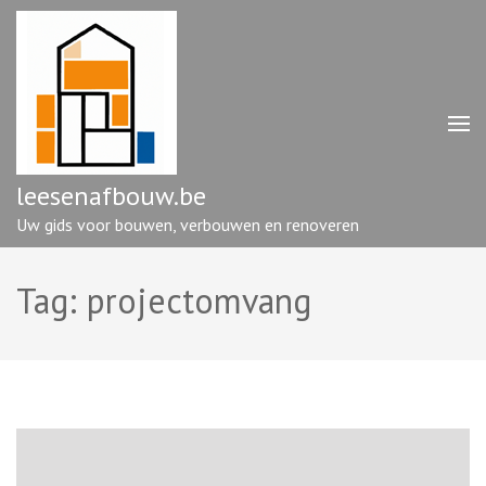
Ga
naar
inhoud
(druk
op
enter)
leesenafbouw.be
Uw gids voor bouwen, verbouwen en renoveren
Tag:
projectomvang