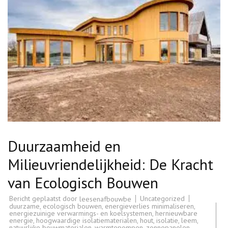
Duurzaamheid en
Milieuvriendelijkheid: De Kracht
van Ecologisch Bouwen
Bericht geplaatst door
Uncategorized
leesenafbouwbe
duurzame
,
ecologisch bouwen
,
energieverlies minimaliseren
,
energiezuinige verwarmings- en koelsystemen
,
hernieuwbare
energie
,
hoogwaardige isolatiematerialen
,
hout
,
isolatie
,
leem
,
natuurlijke bouwmaterialen
,
warmtepompen
,
zonnepanelen