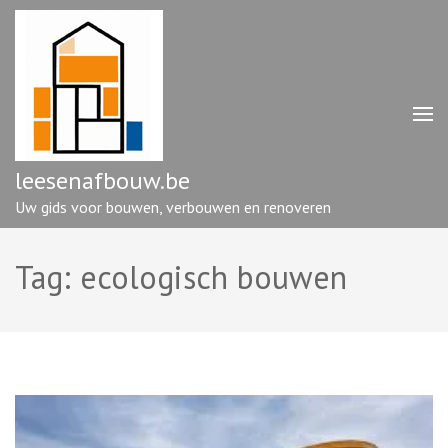
Ga
naar
inhoud
(druk
op
enter)
leesenafbouw.be
Uw gids voor bouwen, verbouwen en renoveren
Tag:
ecologisch bouwen