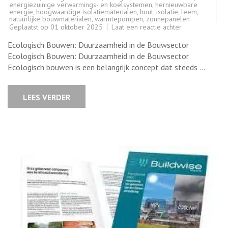
energiezuinige verwarmings- en koelsystemen
,
hernieuwbare
energie
,
hoogwaardige isolatiematerialen
,
hout
,
isolatie
,
leem
,
natuurlijke bouwmaterialen
,
warmtepompen
,
zonnepanelen
op
Geplaatst op
01 oktober 2025
Laat een reactie achter
Duurzaamheid
en
Ecologisch Bouwen: Duurzaamheid in de Bouwsector
Milieuvriendelij
De
Ecologisch Bouwen: Duurzaamheid in de Bouwsector
Kracht
Ecologisch bouwen is een belangrijk concept dat steeds …
van
Ecologisch
Bouwen
LEES VERDER