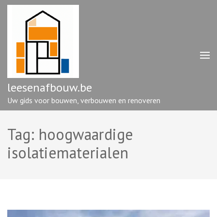
Ga
naar
inhoud
(druk
op
enter)
leesenafbouw.be
Uw gids voor bouwen, verbouwen en renoveren
Tag:
hoogwaardige
isolatiematerialen