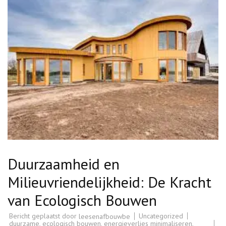
Duurzaamheid en
Milieuvriendelijkheid: De Kracht
van Ecologisch Bouwen
Bericht geplaatst door
Uncategorized
leesenafbouwbe
duurzame
,
ecologisch bouwen
,
energieverlies minimaliseren
,