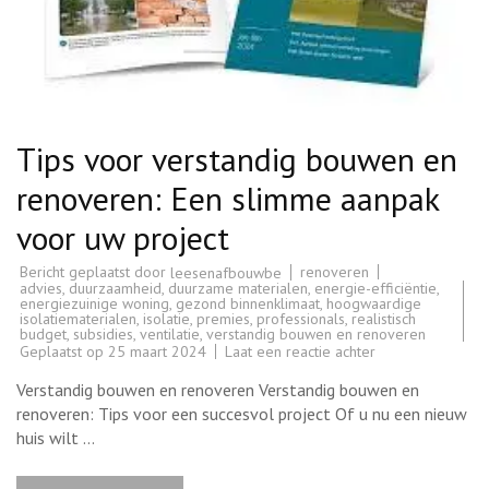
Tips voor verstandig bouwen en
renoveren: Een slimme aanpak
voor uw project
Bericht geplaatst door
renoveren
leesenafbouwbe
advies
,
duurzaamheid
,
duurzame materialen
,
energie-efficiëntie
,
energiezuinige woning
,
gezond binnenklimaat
,
hoogwaardige
isolatiematerialen
,
isolatie
,
premies
,
professionals
,
realistisch
budget
,
subsidies
,
ventilatie
,
verstandig bouwen en renoveren
op
Geplaatst op
25 maart 2024
Laat een reactie achter
Tips
voor
Verstandig bouwen en renoveren Verstandig bouwen en
verstandig
bouwen
renoveren: Tips voor een succesvol project Of u nu een nieuw
en
huis wilt …
renoveren:
Een
slimme
aanpak