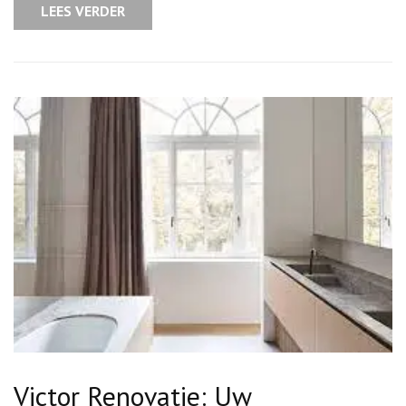
LEES VERDER
voor
uw
project
Victor Renovatie: Uw