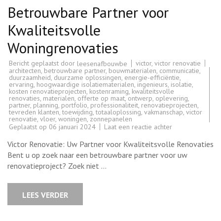
Betrouwbare Partner voor
Kwaliteitsvolle
Woningrenovaties
Bericht geplaatst door
victor
,
victor renovatie
leesenafbouwbe
architecten
,
betrouwbare partner
,
bouwmaterialen
,
communicatie
,
duurzaamheid
,
duurzame oplossingen
,
energie-efficiëntie
,
ervaring
,
hoogwaardige isolatiematerialen
,
ingenieurs
,
isolatie
,
kosten renovatieprojecten
,
kostenraming
,
kwaliteitsvolle
renovaties
,
materialen
,
offerte op maat
,
ontwerp
,
oplevering
,
partner
,
planning
,
portfolio
,
professionaliteit
,
renovatieprojecten
,
tevreden klanten
,
toewijding
,
totaaloplossing
,
vakmanschap
,
victor
renovatie
,
vloer
,
woningen
,
zonnepanelen
op
Geplaatst op
06 januari 2024
Laat een reactie achter
Victor
Renovatie:
Victor Renovatie: Uw Partner voor Kwaliteitsvolle Renovaties
Uw
Betrouwbare
Bent u op zoek naar een betrouwbare partner voor uw
Partner
renovatieproject? Zoek niet …
voor
Kwaliteitsvolle
Woningrenovati
LEES VERDER