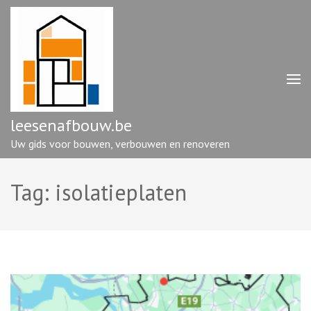
Ga
naar
inhoud
(druk
op
enter)
leesenafbouw.be
Uw gids voor bouwen, verbouwen en renoveren
Tag:
isolatieplaten