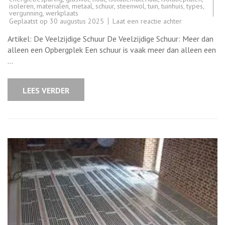
isoleren
,
materialen
,
metaal
,
schuur
,
steenwol
,
tuin
,
tuinhuis
,
types
,
vergunning
,
werkplaats
op
Geplaatst op
30 augustus 2025
Laat een reactie achter
De
Veelzijdige
Artikel: De Veelzijdige Schuur De Veelzijdige Schuur: Meer dan
Toepassingen
van
alleen een Opbergplek Een schuur is vaak meer dan alleen een
een
…
Schuur:
Meer
dan
enkel
LEES VERDER
een
Opbergplek