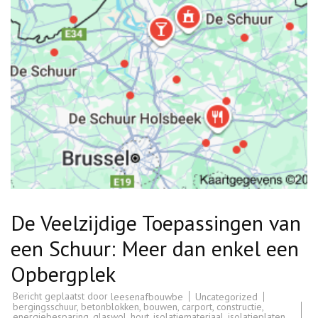
De Veelzijdige Toepassingen van
een Schuur: Meer dan enkel een
Opbergplek
Bericht geplaatst door
Uncategorized
leesenafbouwbe
bergingsschuur
,
betonblokken
,
bouwen
,
carport
,
constructie
,
energiebesparing
,
glaswol
,
hout
,
isolatiemateriaal
,
isolatieplaten
,