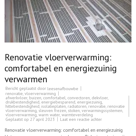
Renovatie vloerverwarming:
comfortabel en energiezuinig
verwarmen
Bericht geplaatst door
leesenafbouwbe
renovatie
,
vloerverwarming
afwerkvloer
,
buizen
,
comfortabel
,
convectoren
,
dekvloer
,
drukbestendigheid
,
energiebesparend
,
energiezuinig
,
hittebestendigheid
,
isolatieplaten
,
radiatoren
,
renovatie
,
renovatie
vloerverwarming
,
sleuven frezen
,
stoken
,
verwarmingssystemen
,
vloerverwarming
,
warm water
,
warmteverdeling
op
Geplaatst op
27 april 2023
Laat een reactie achter
Renovatie
vloerverwarming:
Renovatie vloerverwarming: comfortabel en energiezuinig
comfortabel