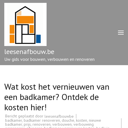
Ga
naar
inhoud
(druk
op
enter)
leesenafbouw.be
Uw gids voor bouwen, verbouwen en renoveren
Wat kost het vernieuwen van
een badkamer? Ontdek de
kosten hier!
Bericht geplaatst door
leesenafbouwbe
badkamer
,
badkamer renoveren
,
douche
,
kosten
,
nieuwe
badkamer
,
prijs
,
renoveren
,
verbouwen
,
verbouwing