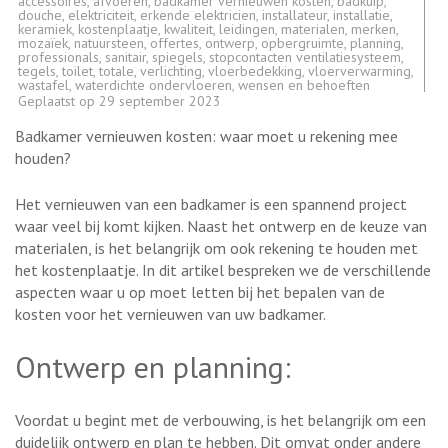
accessoires
,
afvoeren
,
badkamer vernieuwen kosten
,
badkuip
,
douche
,
elektriciteit
,
erkende elektricien
,
installateur
,
installatie
,
keramiek
,
kostenplaatje
,
kwaliteit
,
leidingen
,
materialen
,
merken
,
mozaïek
,
natuursteen
,
offertes
,
ontwerp
,
opbergruimte
,
planning
,
professionals
,
sanitair
,
spiegels
,
stopcontacten ventilatiesysteem
,
tegels
,
toilet
,
totale
,
verlichting
,
vloerbedekking
,
vloerverwarming
,
wastafel
,
waterdichte ondervloeren
,
wensen en behoeften
Geplaatst op
29 september 2023
Badkamer vernieuwen kosten: waar moet u rekening mee
houden?
Het vernieuwen van een badkamer is een spannend project
waar veel bij komt kijken. Naast het ontwerp en de keuze van
materialen, is het belangrijk om ook rekening te houden met
het kostenplaatje. In dit artikel bespreken we de verschillende
aspecten waar u op moet letten bij het bepalen van de
kosten voor het vernieuwen van uw badkamer.
Ontwerp en planning:
Voordat u begint met de verbouwing, is het belangrijk om een
duidelijk ontwerp en plan te hebben. Dit omvat onder andere