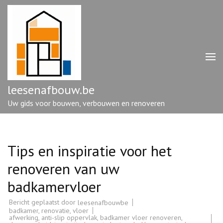
Ga
naar
inhoud
(druk
op
enter)
leesenafbouw.be
Uw gids voor bouwen, verbouwen en renoveren
Tips en inspiratie voor het
renoveren van uw
badkamervloer
Bericht geplaatst door
leesenafbouwbe
badkamer
,
renovatie
,
vloer
afwerking
,
anti-slip oppervlak
,
badkamer vloer renoveren
,