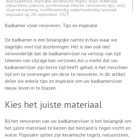
duurzaamheid
,
inspiratie
,
keramische tegels
,
kleur
,
materiaal
,
natuursteen
,
patroon
,
professional inhuren
,
renoveren
,
tips
,
vinyl
,
vloerverwarming
,
vochtbestendig
,
waterbestendig laminaat
Geplaatst op
28 september 2023
Badkamer vloer renoveren: Tips en inspiratie
De badkamer is een belangrijke ruimte in huis waar we
dagelijks veel tijd doorbrengen. Het is dan ook niet
verwonderlijk dat de badkamervloer na verloop van tijd
tekenen van slijtage kan vertonen. Als u merkt dat uw
badkamervloer zijn beste tijd heeft gehad, is het misschien
tijd om te overwegen om deze te renoveren. In dit artikel
delen we enkele tips en inspiratie om uw badkamervloer
nieuw leven in te blazen.
Kies het juiste materiaal
Bij het renoveren van uw badkamervloer is het belangrijk om
het juiste materiaal te kiezen dat bestand is tegen vocht en
water. Populaire opties zijn keramische tegels, natuursteen,