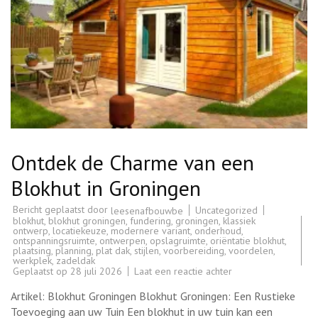
Ontdek de Charme van een
Blokhut in Groningen
Bericht geplaatst door
Uncategorized
leesenafbouwbe
blokhut
,
blokhut groningen
,
fundering
,
groningen
,
klassiek
ontwerp
,
locatiekeuze
,
modernere variant
,
onderhoud
,
ontspanningsruimte
,
ontwerpen
,
opslagruimte
,
oriëntatie blokhut
,
plaatsing
,
planning
,
plat dak
,
stijlen
,
voorbereiding
,
voordelen
,
werkplek
,
zadeldak
op
Geplaatst op
28 juli 2026
Laat een reactie achter
Ontdek
de
Artikel: Blokhut Groningen Blokhut Groningen: Een Rustieke
Charme
van
Toevoeging aan uw Tuin Een blokhut in uw tuin kan een