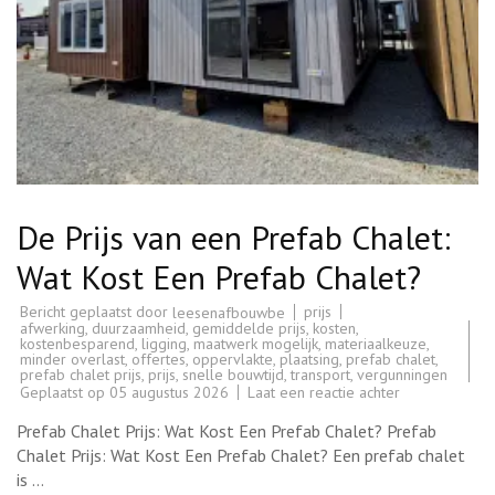
De Prijs van een Prefab Chalet:
Wat Kost Een Prefab Chalet?
Bericht geplaatst door
prijs
leesenafbouwbe
afwerking
,
duurzaamheid
,
gemiddelde prijs
,
kosten
,
kostenbesparend
,
ligging
,
maatwerk mogelijk
,
materiaalkeuze
,
minder overlast
,
offertes
,
oppervlakte
,
plaatsing
,
prefab chalet
,
prefab chalet prijs
,
prijs
,
snelle bouwtijd
,
transport
,
vergunningen
op
Geplaatst op
05 augustus 2026
Laat een reactie achter
De
Prijs
Prefab Chalet Prijs: Wat Kost Een Prefab Chalet? Prefab
van
een
Chalet Prijs: Wat Kost Een Prefab Chalet? Een prefab chalet
Prefab
is …
Chalet: