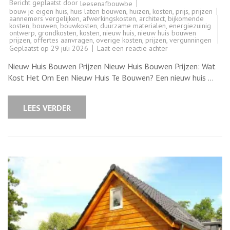
Bericht geplaatst door
leesenafbouwbe
bouw je eigen huis
,
huis laten bouwen
,
huizen
,
kosten
,
prijs
,
prijzen
aannemers vergelijken
,
afwerkingskosten
,
architect
,
bijkomende
kosten
,
bouwen
,
bouwkosten
,
duurzame materialen
,
energiezuinig
ontwerp
,
grondkosten
,
kosten
,
nieuw huis
,
nieuw huis bouwen
prijzen
,
offertes aanvragen
,
overige kosten
,
prijzen
,
vergunningen
op
Geplaatst op
29 juli 2026
Laat een reactie achter
Kosten
voor
Nieuw Huis Bouwen Prijzen Nieuw Huis Bouwen Prijzen: Wat
het
Bouwen
Kost Het Om Een Nieuw Huis Te Bouwen? Een nieuw huis …
van
een
Nieuw
Huis:
LEES VERDER
Wat
zijn
de
Prijzen?