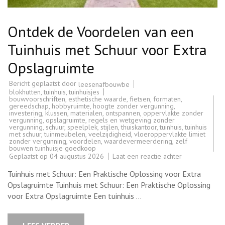
Ontdek de Voordelen van een
Tuinhuis met Schuur voor Extra
Opslagruimte
Bericht geplaatst door
leesenafbouwbe
blokhutten
,
tuinhuis
,
tuinhuisjes
bouwvoorschriften
,
esthetische waarde
,
fietsen
,
formaten
,
gereedschap
,
hobbyruimte
,
hoogte zonder vergunning
,
investering
,
klussen
,
materialen
,
ontspannen
,
oppervlakte zonder
vergunning
,
opslagruimte
,
regels en wetgeving zonder
vergunning
,
schuur
,
speelplek
,
stijlen
,
thuiskantoor
,
tuinhuis
,
tuinhuis
met schuur
,
tuinmeubelen
,
veelzijdigheid
,
vloeroppervlakte limiet
zonder vergunning
,
voordelen
,
waardevermeerdering
,
zelf
bouwen tuinhuisje goedkoop
op
Geplaatst op
04 augustus 2026
Laat een reactie achter
Ontdek
de
Tuinhuis met Schuur: Een Praktische Oplossing voor Extra
Voordelen
van
Opslagruimte Tuinhuis met Schuur: Een Praktische Oplossing
een
voor Extra Opslagruimte Een tuinhuis …
Tuinhuis
met
Schuur
voor