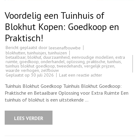
Voordelig een Tuinhuis of
Blokhut Kopen: Goedkoop en
Praktisch!
Bericht geplaatst door
leesenafbouwbe
blokhutten
,
tuinhuisjes
,
tuinhuizen
betaalbaar
,
blokhut
,
duurzaamheid
,
eenvoudige modellen
,
extra
ruimte
,
goedkoop
,
onderhandel
,
oplossing
,
praktische
,
tuinhuis
,
tuinhuis blokhut goedkoop
,
tweedehands
,
vergelijk prijzen
,
waarde verhogen
,
zelfbouw
op
Geplaatst op
30 juli 2026
Laat een reactie achter
Voordelig
een
Tuinhuis Blokhut Goedkoop Tuinhuis Blokhut Goedkoop:
Tuinhuis
of
Praktische en Betaalbare Oplossing voor Extra Ruimte Een
Blokhut
tuinhuis of blokhut is een uitstekende …
Kopen:
Goedkoop
en
Praktisch!
LEES VERDER