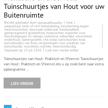
Tuinschuurtjes van Hout voor uw
Buitenruimte
Bericht geplaatst door
hout
leesenafbouwbe
aanpasbaar
,
beits of verf behandeling
,
bescherming tegen
weersinvloeden
,
duurzaam materiaal
,
functionaliteit
,
geïmpregneerd grenenhout
,
houtsoorten
,
inspectie voor
beschadigingen en slijtage
,
larikshout
,
natuurlijke schoonheid
,
onderhoud
,
opbergruimte
,
red cedar
,
tuinschuurtjes hout
,
tuinschuurtjes van hout
,
vergunningen voor plaatsen van
tuinschuurtje
,
voordelen
,
warmte
,
weersbestendig
op
Geplaatst op
25 juli 2026
Laat een reactie achter
Praktische
en
Tuinschuurtjes van Hout: Praktisch en Sfeervol Tuinschuurtjes
Sfeervolle
Tuinschuurtjes
van Hout: Praktisch en Sfeervol Als u op zoek bent naar extra
van
opbergruimte …
Hout
voor
uw
Buitenruimte
LEES VERDER
Berichten