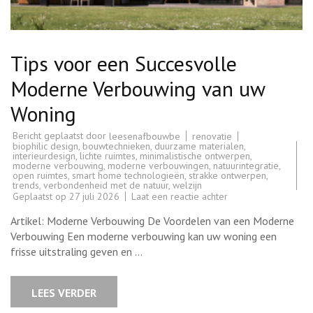
Tips voor een Succesvolle
Moderne Verbouwing van uw
Woning
Bericht geplaatst door
renovatie
leesenafbouwbe
biophilic design
,
bouwtechnieken
,
duurzame materialen
,
interieurdesign
,
lichte ruimtes
,
minimalistische ontwerpen
,
moderne verbouwing
,
moderne verbouwingen
,
natuurintegratie
,
open ruimtes
,
smart home technologieën
,
strakke ontwerpen
,
trends
,
verbondenheid met de natuur
,
welzijn
op
Geplaatst op
27 juli 2026
Laat een reactie achter
Tips
voor
Artikel: Moderne Verbouwing De Voordelen van een Moderne
een
Succesvolle
Verbouwing Een moderne verbouwing kan uw woning een
Moderne
frisse uitstraling geven en …
Verbouwing
van
uw
Woning
LEES VERDER