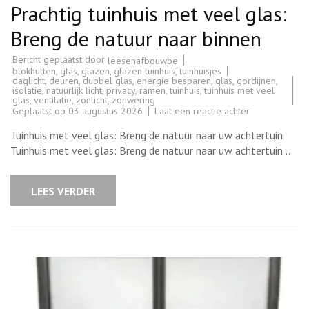
Prachtig tuinhuis met veel glas:
Breng de natuur naar binnen
Bericht geplaatst door
leesenafbouwbe
blokhutten
,
glas
,
glazen
,
glazen tuinhuis
,
tuinhuisjes
daglicht
,
deuren
,
dubbel glas
,
energie besparen
,
glas
,
gordijnen
,
isolatie
,
natuurlijk licht
,
privacy
,
ramen
,
tuinhuis
,
tuinhuis met veel
glas
,
ventilatie
,
zonlicht
,
zonwering
op
Geplaatst op
03 augustus 2026
Laat een reactie achter
Prachtig
tuinhuis
Tuinhuis met veel glas: Breng de natuur naar uw achtertuin
met
veel
Tuinhuis met veel glas: Breng de natuur naar uw achtertuin …
glas:
Breng
de
natuur
LEES VERDER
naar
binnen