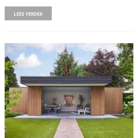
Wat
Kost
Een
LEES VERDER
Prefab
Chalet?