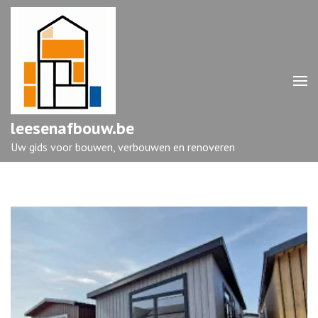
Ga
naar
inhoud
(druk
op
enter)
leesenafbouw.be
Uw gids voor bouwen, verbouwen en renoveren