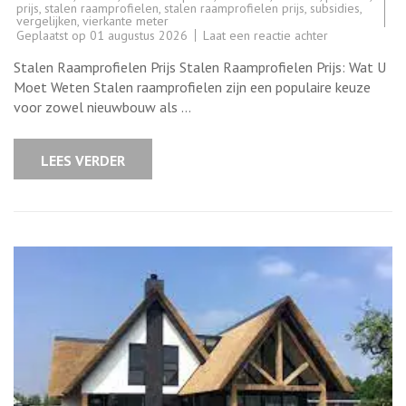
prijs
,
stalen raamprofielen
,
stalen raamprofielen prijs
,
subsidies
,
vergelijken
,
vierkante meter
op
Geplaatst op
01 augustus 2026
Laat een reactie achter
De
Prijs
Stalen Raamprofielen Prijs Stalen Raamprofielen Prijs: Wat U
van
Stalen
Moet Weten Stalen raamprofielen zijn een populaire keuze
Raamprofielen
voor zowel nieuwbouw als …
Wat
U
Moet
Weten
LEES VERDER