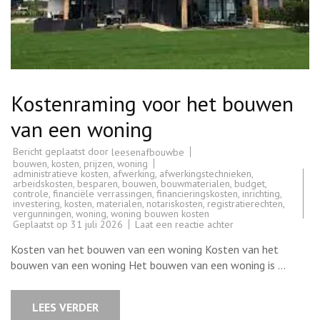
Kostenraming voor het bouwen
van een woning
Bericht geplaatst door
leesenafbouwbe
bouwen
,
kosten
,
prijzen
,
woning
administratieve kosten
,
afwerking
,
afwerkingstechnieken
,
arbeidskosten
,
besparen
,
bouwen
,
bouwmaterialen
,
budget
,
controle
,
financiële verrassingen
,
financieringskosten
,
inrichting
,
investering
,
kosten
,
materialen
,
notariskosten
,
registratierechten
,
vergunningen
,
woning
,
woning bouwen kosten
op
Geplaatst op
31 juli 2026
Laat een reactie achter
Kostenraming
voor
Kosten van het bouwen van een woning Kosten van het
het
bouwen
bouwen van een woning Het bouwen van een woning is …
van
een
woning
LEES VERDER