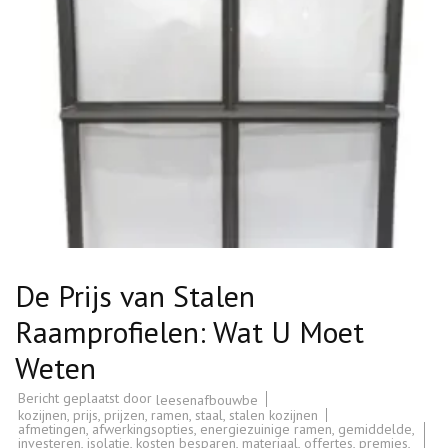
De Prijs van Stalen
Raamprofielen: Wat U Moet
Weten
Bericht geplaatst door
leesenafbouwbe
kozijnen
,
prijs
,
prijzen
,
ramen
,
staal
,
stalen kozijnen
afmetingen
,
afwerkingsopties
,
energiezuinige ramen
,
gemiddelde
,
investeren
,
isolatie
,
kosten besparen
,
materiaal
,
offertes
,
premies
,