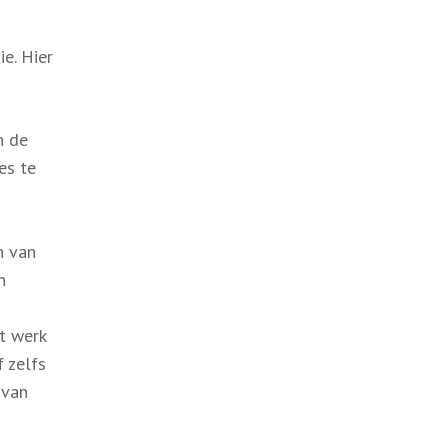
e. Hier
n de
es te
n van
n
t werk
 zelfs
 van