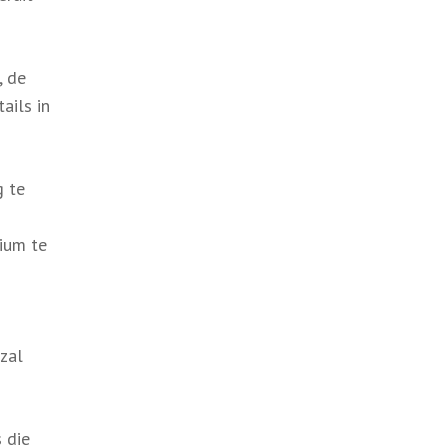
, de
ails in
g te
dium te
 zal
 die