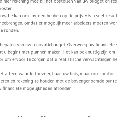
d hier rekening mee bij het opstellen van uw budget en re
kosten.
novatie kan ook invloed hebben op de prijs. Als u snel resul
ch meebrengen, omdat er mogelijk meer arbeiders moeten wo
te ronden.
het bepalen van uw renovatiebudget. Overweeg uw financiële 
t u begint met plannen maken. Het kan ook nuttig zijn om 
or om ervoor te zorgen dat u realistische verwachtingen he
et alleen waarde toevoegt aan uw huis, maar ook comfort
tteren en rekening te houden met de bovengenoemde punte
w financiële mogelijkheden afronden.