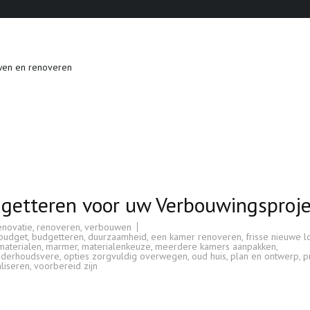
wen en renoveren
dgetteren voor uw Verbouwingsproje
enovatie
,
renoveren
,
verbouwen
budget
,
budgetteren
,
duurzaamheid
,
een kamer renoveren
,
frisse nieuwe l
materialen
,
marmer
,
materialenkeuze
,
meerdere kamers aanpakken
,
nderhoudsvere
,
opties zorgvuldig overwegen
,
oud huis
,
plan en ontwerp
,
pr
aliseren
,
voorbereid zijn