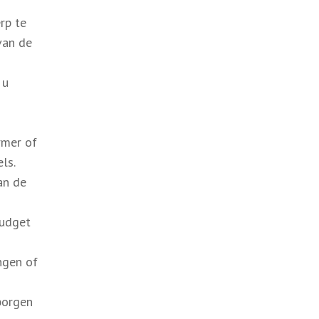
rp te
 van de
 u
rmer of
ls.
an de
budget
ngen of
borgen