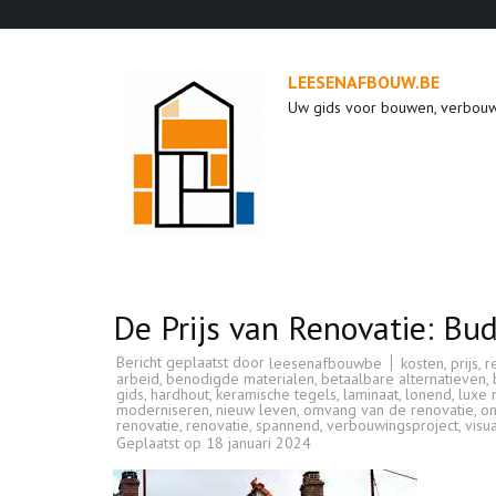
Ga
naar
inhoud
LEESENAFBOUW.BE
(druk
Uw gids voor bouwen, verbou
op
enter)
De Prijs van Renovatie: Bu
Bericht geplaatst door
kosten
,
prijs
,
r
leesenafbouwbe
arbeid
,
benodigde materialen
,
betaalbare alternatieven
,
gids
,
hardhout
,
keramische tegels
,
laminaat
,
lonend
,
luxe 
moderniseren
,
nieuw leven
,
omvang van de renovatie
,
o
renovatie
,
renovatie
,
spannend
,
verbouwingsproject
,
visu
Geplaatst op
18 januari 2024