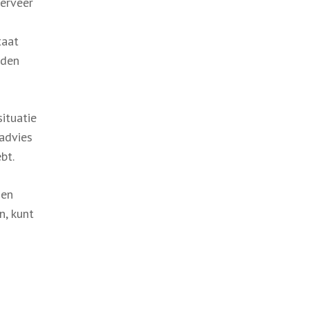
serveer
taat
rden
situatie
advies
bt.
 en
n, kunt