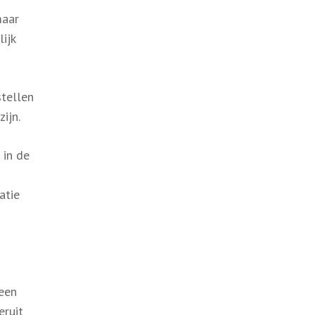
maar
ijk
tellen
ijn.
 in de
atie
 een
eruit