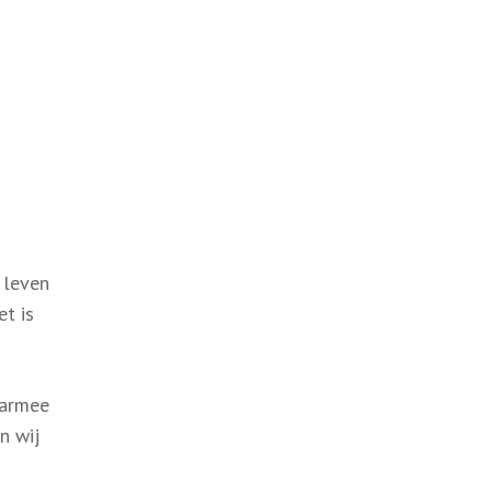
 leven
t is
aarmee
n wij