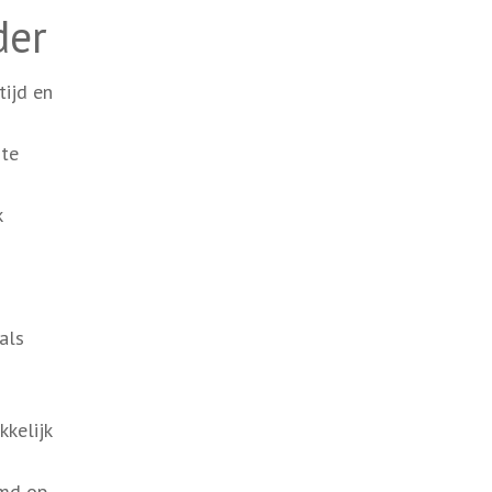
der
tijd en
 te
k
als
kkelijk
imd op