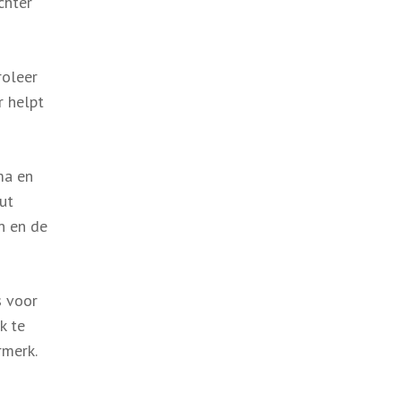
chter
roleer
r helpt
ma en
ut
n en de
s voor
k te
rmerk.