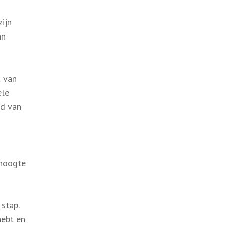
ijn
an
t van
ele
id van
 hoogte
stap.
hebt en