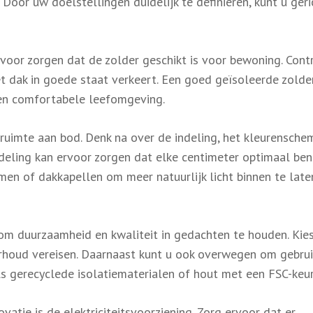
oor uw doelstellingen duidelijk te definiëren, kunt u geri
voor zorgen dat de zolder geschikt is voor bewoning. Cont
et dak in goede staat verkeert. Een goed geïsoleerde zolde
een comfortabele leefomgeving.
uimte aan bod. Denk na over de indeling, het kleurensche
deling kan ervoor zorgen dat elke centimeter optimaal ben
en of dakkapellen om meer natuurlijk licht binnen te late
k om duurzaamheid en kwaliteit in gedachten te houden. Kie
rhoud vereisen. Daarnaast kunt u ook overwegen om gebrui
ls gerecyclede isolatiematerialen of hout met een FSC-keu
vatie is de elektriciteitsvoorziening. Zorg ervoor dat er