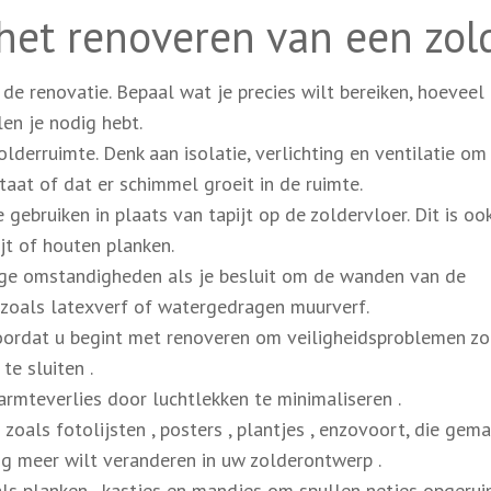
 het renoveren van een zol
e renovatie. Bepaal wat je precies wilt bereiken, hoeveel 
en je nodig hebt.
olderruimte. Denk aan isolatie, verlichting en ventilatie om
at of dat er schimmel groeit in de ruimte.
 gebruiken in plaats van tapijt op de zoldervloer. Dit is oo
jt of houten planken.
tige omstandigheden als je besluit om de wanden van de
 zoals latexverf of watergedragen muurverf.
voordat u begint met renoveren om veiligheidsproblemen zo
te sluiten .
rmteverlies door luchtlekken te minimaliseren .
oals fotolijsten , posters , plantjes , enzovoort, die gema
og meer wilt veranderen in uw zolderontwerp .
s planken , kastjes en mandjes om spullen netjes opgeru