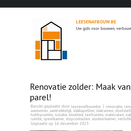
Ga
naar
inhoud
LEESENAFBOUW.BE
(druk
Uw gids voor bouwen, verbou
op
enter)
Renovatie zolder: Maak van
parel!
Bericht geplaatst door
renovatie
,
ren
leesenafbouwbe
aannemer
,
aantrekkelijk
,
dakkapellen
,
dakramen
,
doelstel
hobbyruimte
,
isolatie
,
kwaliteit
,
leefruimte
,
materialen
,
nat
ruimte
,
speelkamer
,
stopcontacten
,
studeerkamer
,
verlich
Geplaatst op
16 december 2023