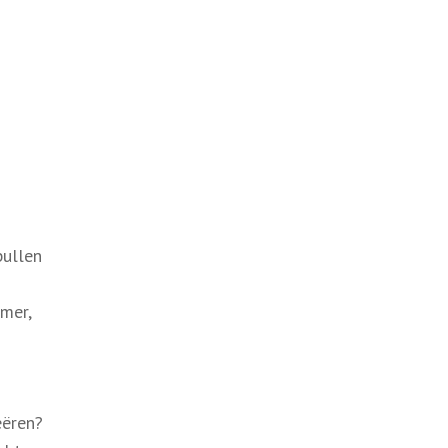
pullen
mer,
eëren?