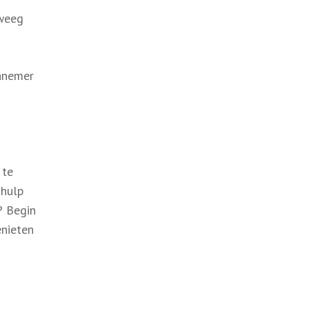
rweeg
annemer
 te
 hulp
? Begin
enieten