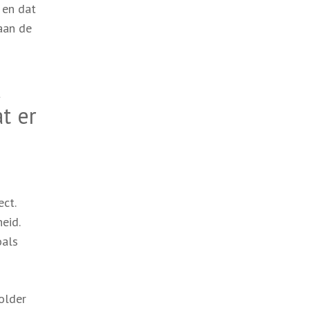
 en dat
aan de
t er
ect.
eid.
oals
older