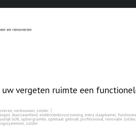
wen en renoveren
 uw vergeten ruimte een functionel
overen
,
verbouwen
,
zolder
lingen
,
duurzaamheid
,
elektriciteitsvoorziening
,
extra slaapkamer
,
functione
uurlijk licht
,
opbergruimte
,
optimaal gebruik
,
professional
,
renovatie zolder
tingssystemen
,
zolder