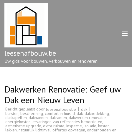
Ga
naar
inhoud
(druk
op
enter)
leesenafbouw.be
Uw gids voor bouwen, verbouwen en renoveren
Dakwerken Renovatie: Geef uw
Dak een Nieuw Leven
Bericht geplaatst door
dak
leesenafbouwbe
barsten
,
bescherming
,
comfort in huis
,
d
,
dak
,
dakbedekking
,
dakkapellen
,
dakpannen
,
dakramen
,
dakwerken renovatie
,
energiekosten
,
ervaringen van referenties beoordelen
,
esthetische upgrade
,
extra ruimte
,
inspectie
,
isolatie
,
kosten
,
lekken
,
natuurlijk lichtinval
,
offertes opvragen
,
onderhouden en