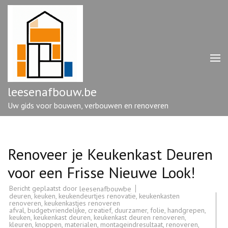
Ga
naar
inhoud
(druk
op
enter)
leesenafbouw.be
Uw gids voor bouwen, verbouwen en renoveren
Renoveer je Keukenkast Deuren
voor een Frisse Nieuwe Look!
Bericht geplaatst door
leesenafbouwbe
deuren
,
keuken
,
keukendeurtjes renovatie
,
keukenkasten
renoveren
,
keukenkastjes renoveren
afval
,
budgetvriendelijke
,
creatief
,
duurzamer
,
folie
,
handgrepen
,
keuken
,
keukenkast deuren
,
keukenkast deuren renoveren
,
kleuren
,
knoppen
,
materialen
,
montageindresultaat
,
renoveren
,