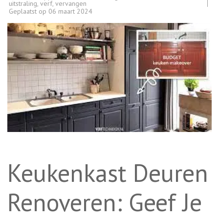
uitstraling
,
verf
,
vervangen
Geplaatst op
06 maart 2024
Keukenkast Deuren
Renoveren: Geef Je