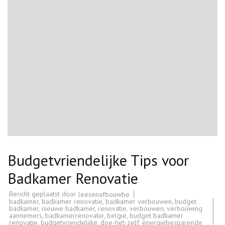
Budgetvriendelijke Tips voor
Badkamer Renovatie
Bericht geplaatst door
leesenafbouwbe
badkamer
,
badkamer renovatie
,
badkamer verbouwen
,
budget
badkamer
,
nieuwe badkamer
,
renovatie
,
verbouwen
,
verbouwing
aannemers
,
badkamerrenovatie
,
belgië
,
budget badkamer
renovatie
,
budgetvriendelijke
,
doe-het-zelf
,
energiebesparende