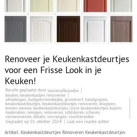
Renoveer je Keukenkastdeurtjes
voor een Frisse Look in je
Keuken!
Bericht geplaatst door
leesenafbouwbe
keuken
,
keukenkastjes renoveren
afmetingen
,
budgetvriendelijke
,
grondverf
,
handgrepen
,
keukenkastdeurtjes
,
keukenkastdeurtjes renoveren
,
knoppen
,
kosten nieuwe keukenkastdeurtjes
,
losse keukendeurtjes kopen
,
materialen
,
reinigen
,
renoveren
,
schilderen
,
schuren
,
vernieuwende details
,
vervangen
,
voorbereiden
op
Geplaatst op
01 oktober 2024
Laat een reactie achter
Renoveer
je
Artikel: Keukenkastdeurtjes Renoveren Keukenkastdeurtjes
Keukenkastdeur