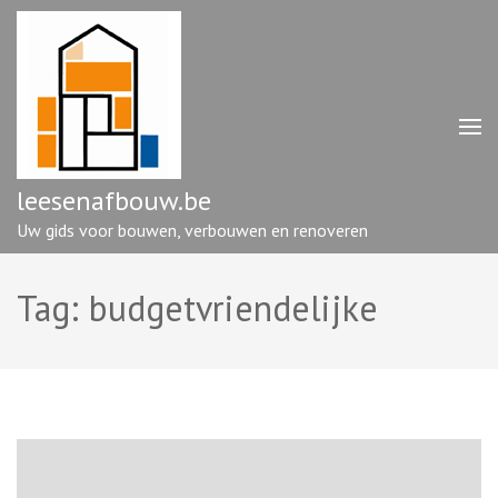
Ga
naar
inhoud
(druk
op
enter)
leesenafbouw.be
Uw gids voor bouwen, verbouwen en renoveren
Tag:
budgetvriendelijke