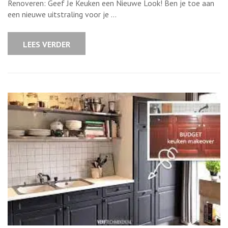
voor
Renoveren: Geef Je Keuken een Nieuwe Look! Ben je toe aan
een
een nieuwe uitstraling voor je …
Frisse
Look
in
je
LEES VERDER
Keuken!