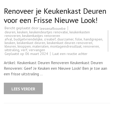
Renoveer je Keukenkast Deuren
voor een Frisse Nieuwe Look!
Bericht geplaatst door
leesenafbouwbe
deuren
,
keuken
,
keukendeurtjes renovatie
,
keukenkasten
renoveren
,
keukenkastjes renoveren
afval
,
budgetvriendelijke
,
creatief
,
duurzamer
,
folie
,
handgrepen
,
keuken
,
keukenkast deuren
,
keukenkast deuren renoveren
,
kleuren
,
knoppen
,
materialen
,
montageindresultaat
,
renoveren
,
uitstraling
,
verf
,
vervangen
op
Geplaatst op
06 maart 2024
Laat een reactie achter
Renoveer
je
Artikel: Keukenkast Deuren Renoveren Keukenkast Deuren
Keukenkast
Deuren
Renoveren: Geef Je Keuken een Nieuwe Look! Ben je toe aan
voor
een frisse uitstraling …
een
Frisse
Nieuwe
Look!
LEES VERDER