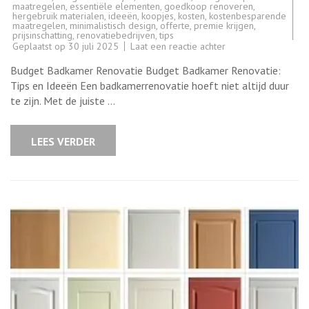
maatregelen
,
essentiële elementen
,
goedkoop renoveren
,
hergebruik materialen
,
ideeën
,
koopjes
,
kosten
,
kostenbesparende
maatregelen
,
minimalistisch design
,
offerte
,
premie krijgen
,
prijsinschatting
,
renovatiebedrijven
,
tips
op
Geplaatst op
30 juli 2025
Laat een reactie achter
Budgetvriendelijke
Tips
Budget Badkamer Renovatie Budget Badkamer Renovatie:
voor
Badkamer
Tips en Ideeën Een badkamerrenovatie hoeft niet altijd duur
Renovatie
te zijn. Met de juiste …
LEES VERDER