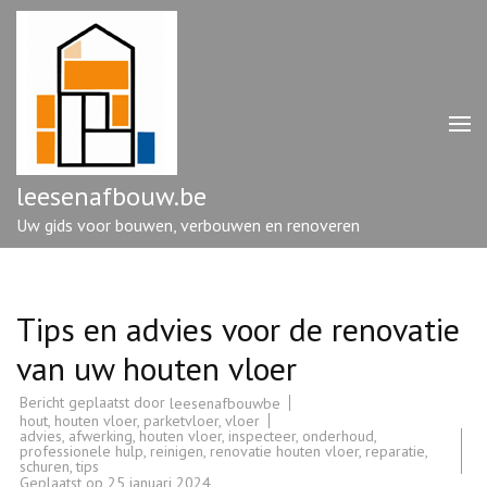
Ga
naar
inhoud
(druk
op
enter)
leesenafbouw.be
Uw gids voor bouwen, verbouwen en renoveren
Tips en advies voor de renovatie
van uw houten vloer
Bericht geplaatst door
leesenafbouwbe
hout
,
houten vloer
,
parketvloer
,
vloer
advies
,
afwerking
,
houten vloer
,
inspecteer
,
onderhoud
,
professionele hulp
,
reinigen
,
renovatie houten vloer
,
reparatie
,
schuren
,
tips
Geplaatst op
25 januari 2024