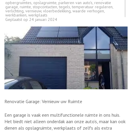
opbergruimtes
,
opslagruimte
,
parkeren van auto's
,
renovatie
garage
,
ruimte
,
stopcontacten
,
tegels
,
temperatuur reguleren
,
verlichting
,
vernieuw
,
vloerbedekking
,
waarde verhogen
,
werkbanken
,
werkplaats
Geplaatst op
24 januari 2024
Renovatie Garage: Vernieuw uw Ruimte
Een garage is vaak een multifunctionele ruimte in ons huis.
Het biedt niet alleen onderdak aan onze auto’s, maar kan ook
dienen als opslagruimte, werkplaats of zelfs als extra