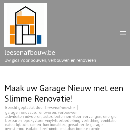
Ga
naar
inhoud
(druk
op
enter)
leesenafbouw.be
Uw gids voor bouwen, verbouwen en renoveren
Maak uw Garage Nieuw met een
Slimme Renovatie!
Bericht geplaatst door
leesenafbouwbe
garage
,
renovatie
,
renoveren
,
verbouwen
activiteiten uitvoeren
,
auto's
,
betonnen vloer vervangen
,
energie
besparen
,
epoxyvloer vinylvloerbedekking verlichting ventilatie
natuurlijk licht ramen
,
functionaliteit
,
geïsoleerde garage
,
investering
,
isolatie
,
leefruimte
,
multifunctionele ruimte
,