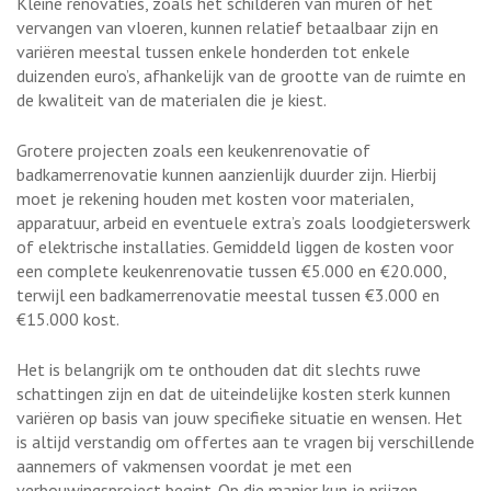
Kleine renovaties, zoals het schilderen van muren of het
vervangen van vloeren, kunnen relatief betaalbaar zijn en
variëren meestal tussen enkele honderden tot enkele
duizenden euro’s, afhankelijk van de grootte van de ruimte en
de kwaliteit van de materialen die je kiest.
Grotere projecten zoals een keukenrenovatie of
badkamerrenovatie kunnen aanzienlijk duurder zijn. Hierbij
moet je rekening houden met kosten voor materialen,
apparatuur, arbeid en eventuele extra’s zoals loodgieterswerk
of elektrische installaties. Gemiddeld liggen de kosten voor
een complete keukenrenovatie tussen €5.000 en €20.000,
terwijl een badkamerrenovatie meestal tussen €3.000 en
€15.000 kost.
Het is belangrijk om te onthouden dat dit slechts ruwe
schattingen zijn en dat de uiteindelijke kosten sterk kunnen
variëren op basis van jouw specifieke situatie en wensen. Het
is altijd verstandig om offertes aan te vragen bij verschillende
aannemers of vakmensen voordat je met een
verbouwingsproject begint. Op die manier kun je prijzen