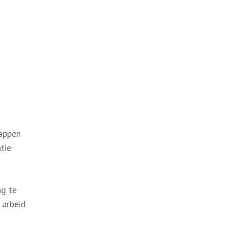
tappen
tie
ng te
 arbeid