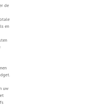
er de
otale
els en
sten
e
nnen
dget.
an uw
et
fs