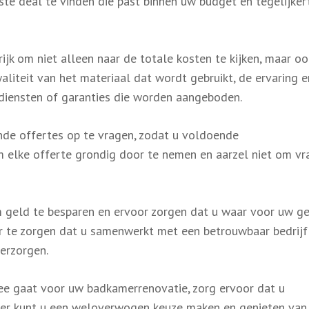
ste deal te vinden die past binnen uw budget en tegelijkert
rijk om niet alleen naar de totale kosten te kijken, maar oo
aliteit van het materiaal dat wordt gebruikt, de ervaring e
a diensten of garanties die worden aangeboden.
nde offertes op te vragen, zodat u voldoende
m elke offerte grondig door te nemen en aarzel niet om vr
m geld te besparen en ervoor zorgen dat u waar voor uw g
or te zorgen dat u samenwerkt met een betrouwbaar bedrijf
erzorgen.
 zee gaat voor uw badkamerrenovatie, zorg ervoor dat u
anier kunt u een weloverwogen keuze maken en genieten van