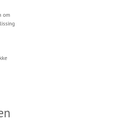
en om
lissing
kke
en