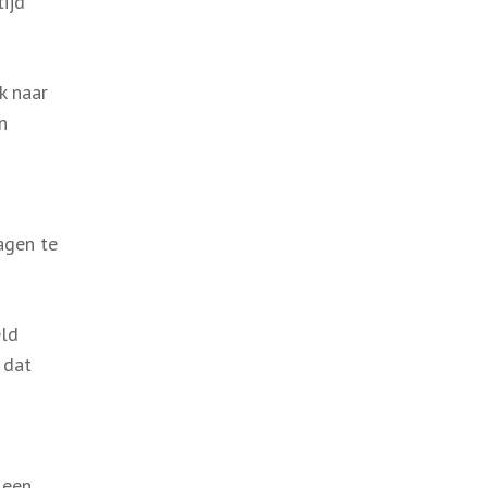
ijd
k naar
n
agen te
eld
 dat
 een