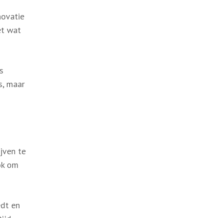
novatie
et wat
s
s, maar
jven te
ok om
edt en