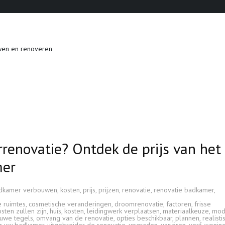
wen en renoveren
renovatie? Ontdek de prijs van het
mer
dkamer verbouwen
,
kosten
,
prijs
,
prijzen
,
renovatie
,
renovatie badkamer
,
e ruimtes
,
cosmetische veranderingen
,
droomrenovatie
,
factoren
,
frisse
sten zullen zijn
,
huis
,
kosten
,
leidingwerk verplaatsen
,
materiaalkeuze
,
mod
euwe tegels
,
omvang van de renovatie
,
opties beschikbaar
,
plannen
,
realisti