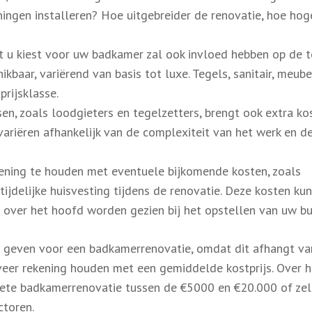
ningen installeren? Hoe uitgebreider de renovatie, hoe hog
t u kiest voor uw badkamer zal ook invloed hebben op de t
hikbaar, variërend van basis tot luxe. Tegels, sanitair, meub
prijsklasse.
n, zoals loodgieters en tegelzetters, brengt ook extra ko
ariëren afhankelijk van de complexiteit van het werk en d
ening te houden met eventuele bijkomende kosten, zoals
ijdelijke huisvesting tijdens de renovatie. Deze kosten ku
over het hoofd worden gezien bij het opstellen van uw bu
te geven voor een badkamerrenovatie, omdat dit afhangt v
veer rekening houden met een gemiddelde kostprijs. Over h
ete badkamerrenovatie tussen de €5000 en €20.000 of zel
ctoren.