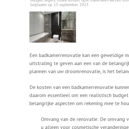
budget
,
tegels
,
totale kosten
,
type materialen kiezen vo
Geplaatst op
13 september 2023
Een badkamerrenovatie kan een geweldige man
uitstraling te geven aan een van de belangri
plannen van uw droomrenovatie, is het belan
De kosten van een badkamerrenovatie kunnen s
daarom essentieel om een realistisch budget o
belangrijke aspecten om rekening mee te hou
Omvang van de renovatie: De omvang va
u alleen voor cosmetische veranderingen