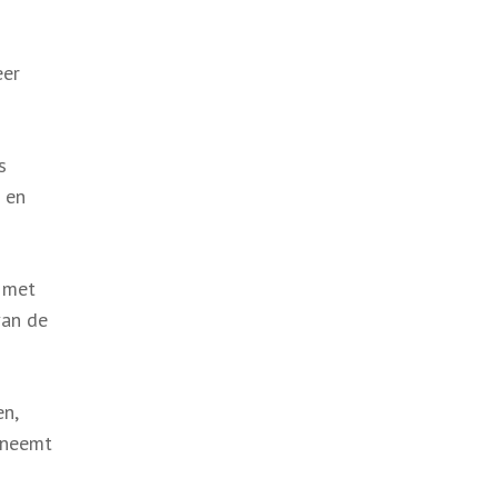
eer
s
 en
 met
van de
n,
eeneemt