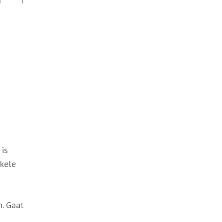
g
 is
nkele
. Gaat