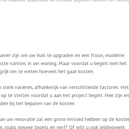
or uw badkamer
,
uitgebreider de renovatie
,
upgraden
,
variëren
,
verf
,
wonin
ier zijn om uw huis te upgraden en een frisse, moderne
jkste ruimtes in uw woning. Maar voordat u begint met het
grijk om te weten hoeveel het gaat kosten.
terk variëren, afhankelijk van verschillende factoren. Het
p te stellen voordat u aan het project begint. Hier zijn e
den bij het bepalen van de kosten:
n uw renovatie zal een grote invloed hebben op de kosten
, zoals nieuwe tegels en verf? Of wilt u ook leidingwerk