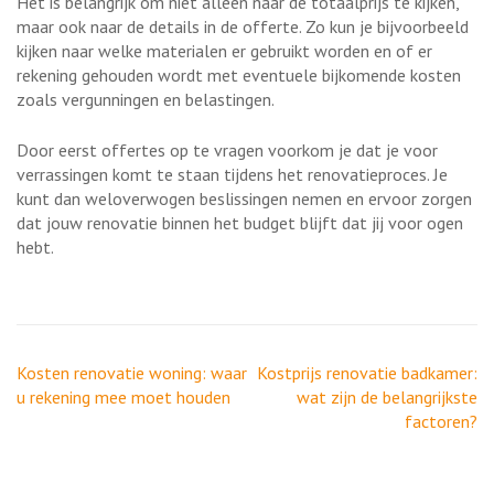
Het is belangrijk om niet alleen naar de totaalprijs te kijken,
maar ook naar de details in de offerte. Zo kun je bijvoorbeeld
kijken naar welke materialen er gebruikt worden en of er
rekening gehouden wordt met eventuele bijkomende kosten
zoals vergunningen en belastingen.
Door eerst offertes op te vragen voorkom je dat je voor
verrassingen komt te staan tijdens het renovatieproces. Je
kunt dan weloverwogen beslissingen nemen en ervoor zorgen
dat jouw renovatie binnen het budget blijft dat jij voor ogen
hebt.
Berichtnavigatie
Kosten renovatie woning: waar
Kostprijs renovatie badkamer:
u rekening mee moet houden
wat zijn de belangrijkste
factoren?