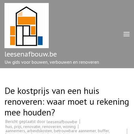
Ga
naar
inhoud
(druk
op
enter)
leesenafbouw.be
Uw gids voor bouwen, verbouwen en renoveren
De kostprijs van een huis
renoveren: waar moet u rekening
mee houden?
Bericht geplaatst door
leesenafbouwbe
huis
,
prijs
,
renovatie
,
renoveren
,
woning
aannemers
,
arbeidskosten
,
betrouwbare aannemer
,
buffer
,