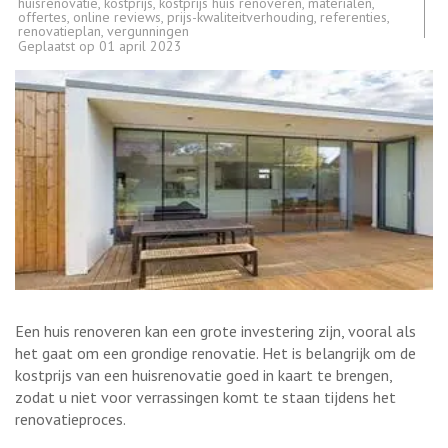
huisrenovatie
,
kostprijs
,
kostprijs huis renoveren
,
materialen
,
offertes
,
online reviews
,
prijs-kwaliteitverhouding
,
referenties
,
renovatieplan
,
vergunningen
Geplaatst op
01 april 2023
Een huis renoveren kan een grote investering zijn, vooral als
het gaat om een grondige renovatie. Het is belangrijk om de
kostprijs van een huisrenovatie goed in kaart te brengen,
zodat u niet voor verrassingen komt te staan tijdens het
renovatieproces.