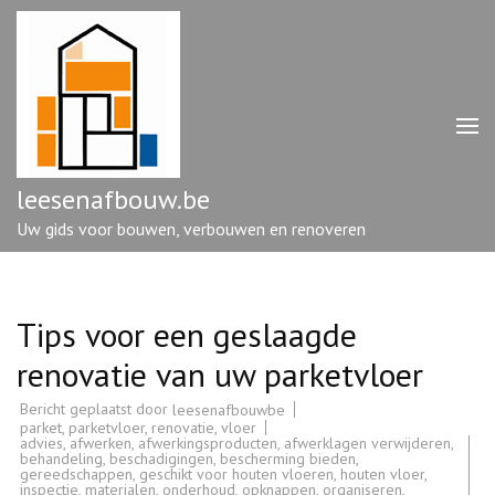
Ga
naar
inhoud
(druk
op
enter)
leesenafbouw.be
Uw gids voor bouwen, verbouwen en renoveren
Tips voor een geslaagde
renovatie van uw parketvloer
Bericht geplaatst door
leesenafbouwbe
parket
,
parketvloer
,
renovatie
,
vloer
advies
,
afwerken
,
afwerkingsproducten
,
afwerklagen verwijderen
,
behandeling
,
beschadigingen
,
bescherming bieden
,
gereedschappen
,
geschikt voor houten vloeren
,
houten vloer
,
inspectie
,
materialen
,
onderhoud
,
opknappen
,
organiseren
,