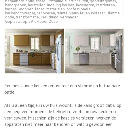
betaalbare optie
,
frisse uitstraling
,
functionaliteit
,
gebruiksgemak
,
handgrepen
,
herstellen
,
indeling keuken
,
investeren
,
kastdeuren
,
kastjes
,
knoppen
,
lades
,
materialen
,
professionele
keukenontwerper
,
renoveren
,
ruimte nieuw leven inblazen
,
slimme
optie
,
transformatie
,
verlichting
,
vervangen
Geplaatst op
29 oktober 2023
Een bestaande keuken renoveren: een slimme en betaalbare
optie
Als u al een tijdje in uw huis woont, is de kans groot dat u op
een gegeven moment de behoefte voelt om uw keuken te
vernieuwen. Misschien zijn de kastjes versleten, werken de
apparaten niet meer naar behoren of wilt u gewoon een