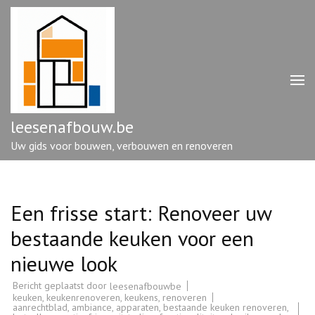
Ga
naar
inhoud
(druk
op
enter)
leesenafbouw.be
Uw gids voor bouwen, verbouwen en renoveren
Een frisse start: Renoveer uw
bestaande keuken voor een
nieuwe look
Bericht geplaatst door
leesenafbouwbe
keuken
,
keukenrenoveren
,
keukens
,
renoveren
aanrechtblad
,
ambiance
,
apparaten
,
bestaande keuken renoveren
,