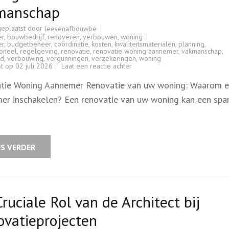
manschap
geplaatst door
leesenafbouwbe
er
,
bouwbedrijf
,
renoveren
,
verbouwen
,
woning
er
,
budgetbeheer
,
coördinatie
,
kosten
,
kwaliteitsmaterialen
,
planning
,
ioneel
,
regelgeving
,
renovatie
,
renovatie woning aannemer
,
vakmanschap
,
id
,
verbouwing
,
vergunningen
,
verzekeringen
,
woning
op
st op
02 juli 2026
Laat een reactie achter
Professionele
aannemer
tie Woning Aannemer Renovatie van uw woning: Waarom 
voor
uw
er inschakelen? Een renovatie van uw woning kan een sp
woningrenovatie:
Kies
voor
kwaliteit
en
vakmanschap
ES VERDER
ruciale Rol van de Architect bij
ovatieprojecten