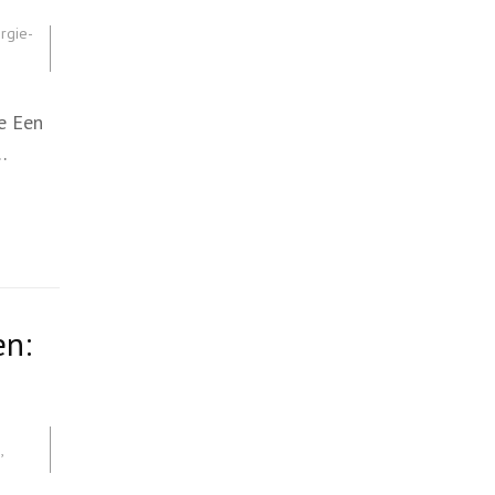
rgie-
ie Een
…
en:
s
,