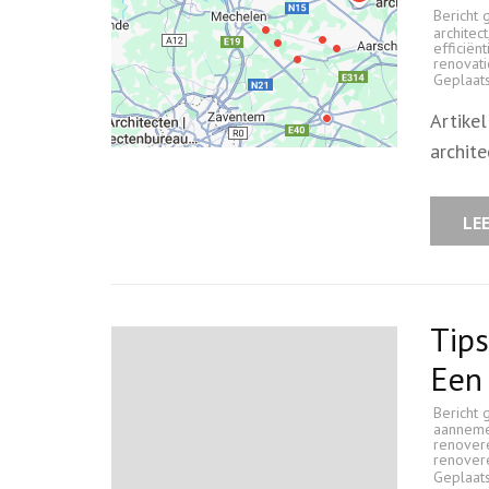
Bericht 
architect
efficiënt
renovati
Geplaat
Artikel
archite
LE
Tips
Een 
Bericht 
aannem
renover
renover
Geplaat