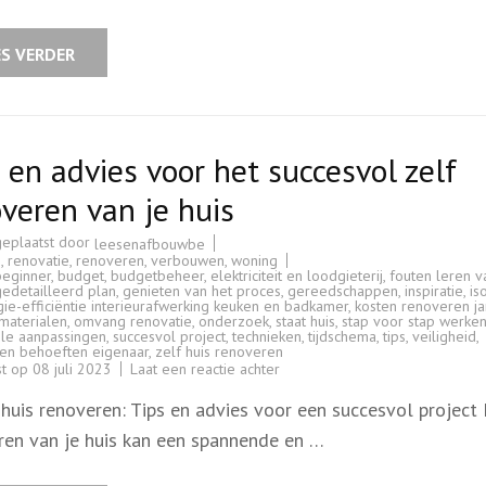
je
eigen
woning
bouwen
ES VERDER
 en advies voor het succesvol zelf
veren van je huis
geplaatst door
leesenafbouwbe
s
,
renovatie
,
renoveren
,
verbouwen
,
woning
beginner
,
budget
,
budgetbeheer
,
elektriciteit en loodgieterij
,
fouten leren v
gedetailleerd plan
,
genieten van het proces
,
gereedschappen
,
inspiratie
,
is
ie-efficiëntie interieurafwerking keuken en badkamer
,
kosten renoveren ja
materialen
,
omvang renovatie
,
onderzoek
,
staat huis
,
stap voor stap werke
ele aanpassingen
,
succesvol project
,
technieken
,
tijdschema
,
tips
,
veiligheid
,
en behoeften eigenaar
,
zelf huis renoveren
op
st op
08 juli 2023
Laat een reactie achter
Tips
en
 huis renoveren: Tips en advies voor een succesvol project
advies
voor
ren van je huis kan een spannende en …
het
succesvol
zelf