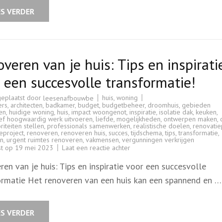
renoveren
van
ES VERDER
je
huis
veren van je huis: Tips en inspirati
 een succesvolle transformatie!
geplaatst door
huis
,
woning
leesenafbouwbe
ers
,
architecten
,
badkamer
,
budget
,
budgetbeheer
,
droomhuis
,
gebieden
en
,
huidige woning
,
huis
,
impact woongenot
,
inspiratie
,
isolatie dak
,
keuken
,
ief hoogwaardig werk uitvoeren
,
liefde
,
mogelijkheden
,
ontwerpen maken
,
oriteiten stellen
,
professionals samenwerken
,
realistische doelen
,
renovatie
eproject
,
renoveren
,
renoveren huis
,
succes
,
tijdschema
,
tips
,
transformatie
,
n
,
urgent ruimtes renoveren
,
vakmensen
,
vergunningen verkrijgen
op
st op
19 mei 2023
Laat een reactie achter
Renoveren
van
en van je huis: Tips en inspiratie voor een succesvolle
je
huis:
ormatie Het renoveren van een huis kan een spannend en …
Tips
en
inspiratie
voor
een
ES VERDER
succesvolle