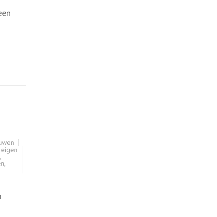
een
n
ouwen
,
eigen
,
en
,
n