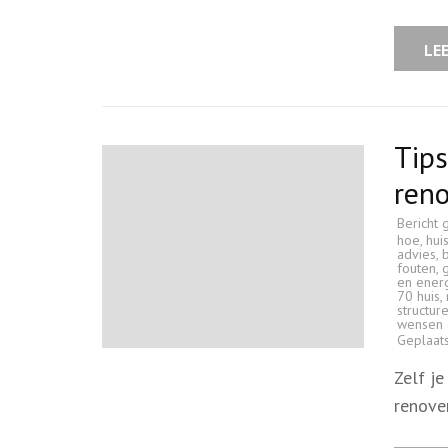
LE
Tips
reno
Bericht 
hoe
,
hui
advies
,
fouten
,
en energ
70 huis
,
structur
wensen 
Geplaat
Zelf je
renove