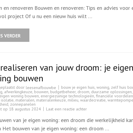
Tips
voor
 en renoveren Bouwen en renoveren: Tips en advies voor 
succesvol
bouwen
vol project Of u nu een nieuw huis wilt …
en
renoveren:
Een
gids
voor
ES VERDER
uw
project
realiseren van jouw droom: je eige
ing bouwen
geplaatst door
bouw je eigen huis
,
woning
,
zelf huis b
leesenafbouwbe
ng
,
afwerkingkeuze
,
bouwen
,
budgetbeheer
,
droom
,
duurzame oplossingen
eigen woning bouwen
,
energiezuinige technologieën
,
financiële voordelen
,
isolatie
,
materialen
,
materialenkeuze
,
milieu
,
waardecreatie
,
warmtepomp
kheid
,
zonnepanelen
op
st op
18 augustus 2024
Laat een reactie achter
Het
realiseren
uwen van je eigen woning: een droom die werkelijkheid ka
van
jouw
 Het bouwen van je eigen woning: een droom …
droom: