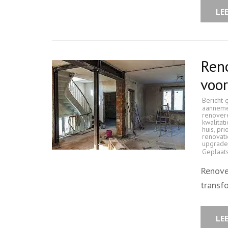
LE
Reno
voor
Bericht 
aannem
renover
kwalitat
huis
,
pri
renovati
upgrade
Geplaat
Renover
transf
LE