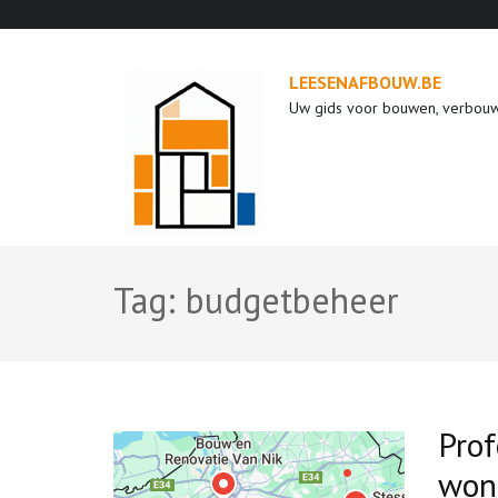
Ga
naar
inhoud
LEESENAFBOUW.BE
(druk
Uw gids voor bouwen, verbou
op
enter)
Tag:
budgetbeheer
Pro
woni