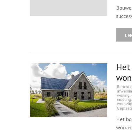
Bouwen
succes
LE
Het 
won
Bericht 
afwerki
woning
,
indeling
werkelij
Geplaat
Het bo
worden