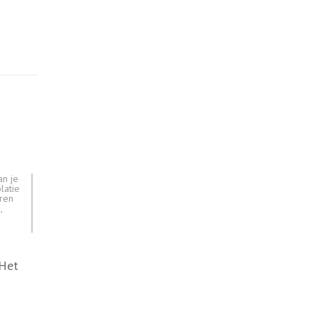
an je
olatie
ren
n
,
 Het