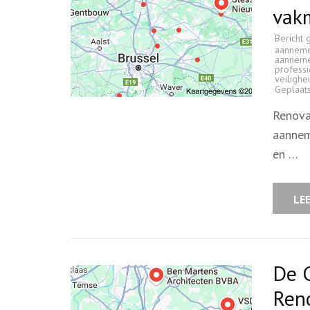
vak
Bericht 
aannem
aannem
profess
veilighe
Geplaat
Renova
aannem
en …
LE
De C
Ren