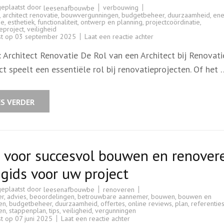
geplaatst door
verbouwing
leesenafbouwbe
,
architect renovatie
,
bouwvergunningen
,
budgetbeheer
,
duurzaamheid
,
ene
ie
,
esthetiek
,
functionaliteit
,
ontwerp en planning
,
projectcoördinatie
,
eproject
,
veiligheid
op
st op
03 september 2025
Laat een reactie achter
De
Cruciale
: Architect Renovatie De Rol van een Architect bij Renovat
Rol
van
ct speelt een essentiële rol bij renovatieprojecten. Of het 
de
Architect
bij
Renovatieprojecten
ES VERDER
 voor succesvol bouwen en renover
gids voor uw project
geplaatst door
renoveren
leesenafbouwbe
er
,
advies
,
beoordelingen
,
betrouwbare aannemer
,
bouwen
,
bouwen en
en
,
budgetbeheer
,
duurzaamheid
,
offertes
,
online reviews
,
plan
,
referentie
en
,
stappenplan
,
tips
,
veiligheid
,
vergunningen
op
st op
07 juni 2025
Laat een reactie achter