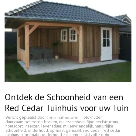
Ontdek de Schoonheid van een
Red Cedar Tuinhuis voor uw Tuin
Bericht geplaatst door
blokhutten
leesenafbouwbe
duurzaam beheerde bossen
,
duurzaamheid
,
fijne nerfstructuur
,
houtsoort
,
insecten
,
levensduur
,
milieuvriendelijk
,
natuurlijke
schoonheid
,
onderhoud
,
op maat gemaakt
,
red cedar
,
red cedar
tuinhuis
,
regelmatig onderhoud
,
schimmels
,
stijlvolle optie
,