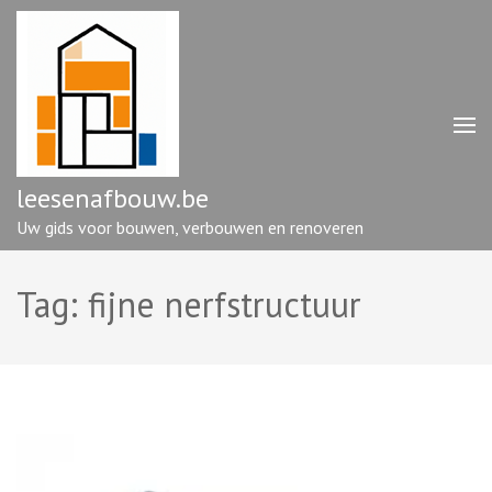
Ga
naar
inhoud
(druk
op
enter)
leesenafbouw.be
Uw gids voor bouwen, verbouwen en renoveren
Tag:
fijne nerfstructuur