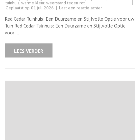
tuinhuis
,
warme kleur
,
weerstand tegen rot
op
Geplaatst op
01 juli 2026
Laat een reactie achter
Ontdek
de
Red Cedar Tuinhuis: Een Duurzame en Stijlvolle Optie voor uw
Schoonheid
van
Tuin Red Cedar Tuinhuis: Een Duurzame en Stijlvolle Optie
een
voor …
Red
Cedar
Tuinhuis
voor
LEES VERDER
uw
Tuin