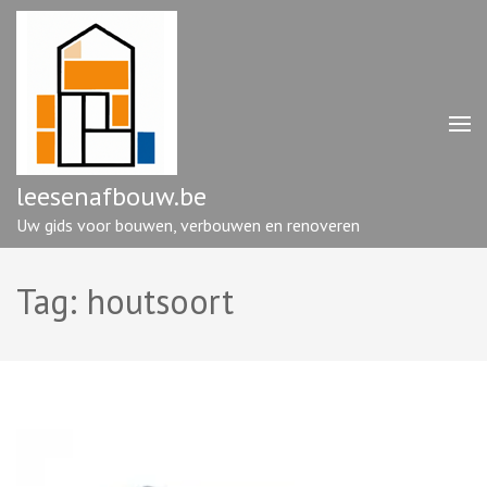
Ga
naar
inhoud
(druk
op
enter)
leesenafbouw.be
Uw gids voor bouwen, verbouwen en renoveren
Tag:
houtsoort