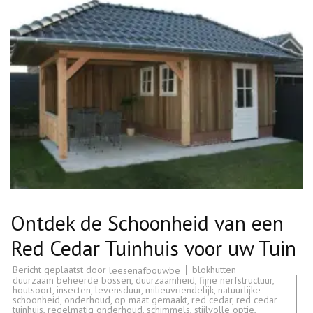
Ontdek de Schoonheid van een
Red Cedar Tuinhuis voor uw Tuin
Bericht geplaatst door
blokhutten
leesenafbouwbe
duurzaam beheerde bossen
,
duurzaamheid
,
fijne nerfstructuur
,
houtsoort
,
insecten
,
levensduur
,
milieuvriendelijk
,
natuurlijke
schoonheid
,
onderhoud
,
op maat gemaakt
,
red cedar
,
red cedar
tuinhuis
,
regelmatig onderhoud
,
schimmels
,
stijlvolle optie
,