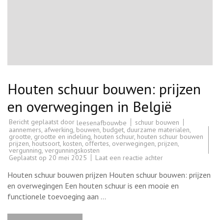
Houten schuur bouwen: prijzen
en overwegingen in België
Bericht geplaatst door
schuur bouwen
leesenafbouwbe
aannemers
,
afwerking
,
bouwen
,
budget
,
duurzame materialen
,
grootte
,
grootte en indeling
,
houten schuur
,
houten schuur bouwen
prijzen
,
houtsoort
,
kosten
,
offertes
,
overwegingen
,
prijzen
,
vergunning
,
vergunningskosten
op
Geplaatst op
20 mei 2025
Laat een reactie achter
Houten
schuur
Houten schuur bouwen prijzen Houten schuur bouwen: prijzen
bouwen:
prijzen
en overwegingen Een houten schuur is een mooie en
en
functionele toevoeging aan …
overwegingen
in
België