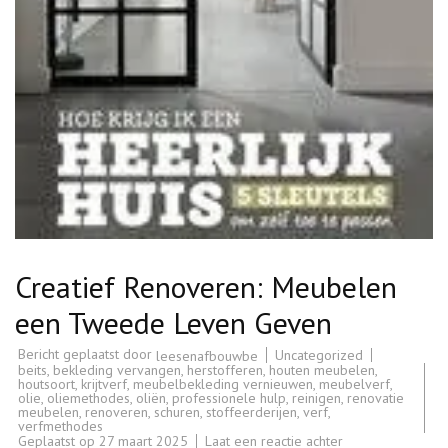
Creatief Renoveren: Meubelen
een Tweede Leven Geven
Bericht geplaatst door
Uncategorized
leesenafbouwbe
beits
,
bekleding vervangen
,
herstofferen
,
houten meubelen
,
houtsoort
,
krijtverf
,
meubelbekleding vernieuwen
,
meubelverf
,
olie
,
oliemethodes
,
oliën
,
professionele hulp
,
reinigen
,
renovatie
meubelen
,
renoveren
,
schuren
,
stoffeerderijen
,
verf
,
verfmethodes
op
Geplaatst op
27 maart 2025
Laat een reactie achter