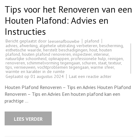
Tips voor het Renoveren van een
Houten Plafond: Advies en
Instructies
Bericht geplaatst door
plafond
leesenafbouwbe
advies
,
afwerking
,
algehele uitstraling verbeteren
,
bescherming
,
esthetische waarde
,
herstelt beschadigingen
,
hout
,
houten
plafond
,
houten plafond renoveren
,
inspecteer
,
interieur
,
natuurlijke schoonheid
,
opknappen
,
professionele hulp
,
reinigen
,
renoveren
,
schimmelvorming tegengaan
,
schuren
,
staat
,
textuur
,
tips
,
vernieuwen
,
vochtproblemen tegengaan
,
warme sfeer
,
warmte en karakter in de ruimte
op
Geplaatst op
01 augustus 2024
Laat een reactie achter
Tips
voor
Houten Plafond Renoveren – Tips en Advies Houten Plafond
het
Renoveren
Renoveren – Tips en Advies Een houten plafond kan een
van
prachtige …
een
Houten
Plafond:
Advies
LEES VERDER
en
Instructies