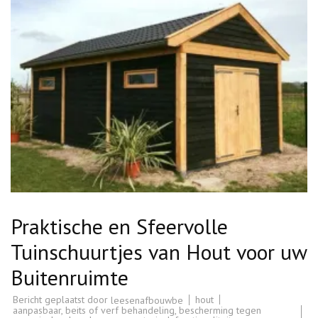
Praktische en Sfeervolle
Tuinschuurtjes van Hout voor uw
Buitenruimte
Bericht geplaatst door
hout
leesenafbouwbe
aanpasbaar
,
beits of verf behandeling
,
bescherming tegen