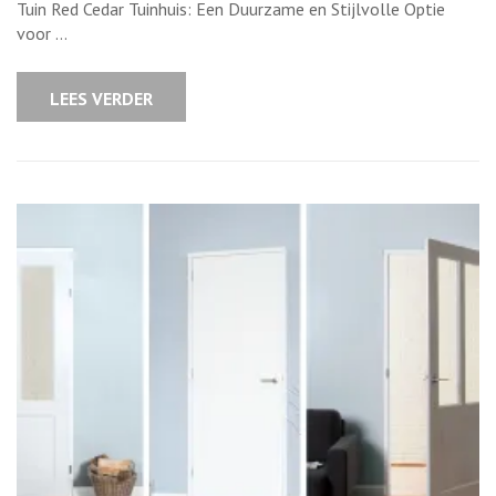
van
Tuin Red Cedar Tuinhuis: Een Duurzame en Stijlvolle Optie
een
voor …
Red
Cedar
Tuinhuis
voor
LEES VERDER
uw
Tuin