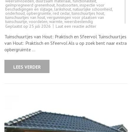
weersinvloeden
,
duurzaam materiaal
,
functionaliteit
,
geïmpregneerd grenenhout
,
houtsoorten
,
inspectie voor
beschadigingen en slijtage
,
larikshout
,
natuurlijke schoonheid
,
onderhoud
,
opbergruimte
,
red cedar
,
tuinschuurtjes hout
,
tuinschuurtjes van hout
,
vergunningen voor plaatsen van
tuinschuurtje
,
voordelen
,
warmte
,
weersbestendig
op
Geplaatst op
25 juli 2026
Laat een reactie achter
Praktische
en
Tuinschuurtjes van Hout: Praktisch en Sfeervol Tuinschuurtjes
Sfeervolle
Tuinschuurtjes
van Hout: Praktisch en Sfeervol Als u op zoek bent naar extra
van
opbergruimte …
Hout
voor
uw
Buitenruimte
LEES VERDER