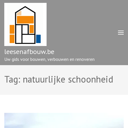
Ga
naar
inhoud
(druk
op
enter)
leesenafbouw.be
Uw gids voor bouwen, verbouwen en renoveren
Tag:
natuurlijke schoonheid