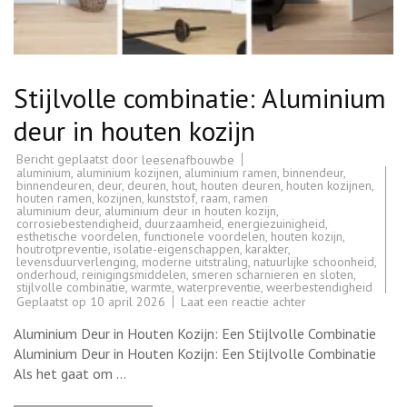
Stijlvolle combinatie: Aluminium
deur in houten kozijn
Bericht geplaatst door
leesenafbouwbe
aluminium
,
aluminium kozijnen
,
aluminium ramen
,
binnendeur
,
binnendeuren
,
deur
,
deuren
,
hout
,
houten deuren
,
houten kozijnen
,
houten ramen
,
kozijnen
,
kunststof
,
raam
,
ramen
aluminium deur
,
aluminium deur in houten kozijn
,
corrosiebestendigheid
,
duurzaamheid
,
energiezuinigheid
,
esthetische voordelen
,
functionele voordelen
,
houten kozijn
,
houtrotpreventie
,
isolatie-eigenschappen
,
karakter
,
levensduurverlenging
,
moderne uitstraling
,
natuurlijke schoonheid
,
onderhoud
,
reinigingsmiddelen
,
smeren scharnieren en sloten
,
stijlvolle combinatie
,
warmte
,
waterpreventie
,
weerbestendigheid
op
Geplaatst op
10 april 2026
Laat een reactie achter
Stijlvolle
combinatie:
Aluminium Deur in Houten Kozijn: Een Stijlvolle Combinatie
Aluminium
deur
Aluminium Deur in Houten Kozijn: Een Stijlvolle Combinatie
in
Als het gaat om …
houten
kozijn