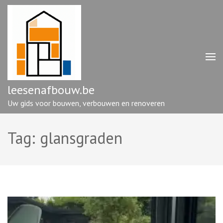
Ga
naar
inhoud
(druk
op
enter)
leesenafbouw.be
Uw gids voor bouwen, verbouwen en renoveren
Tag:
glansgraden