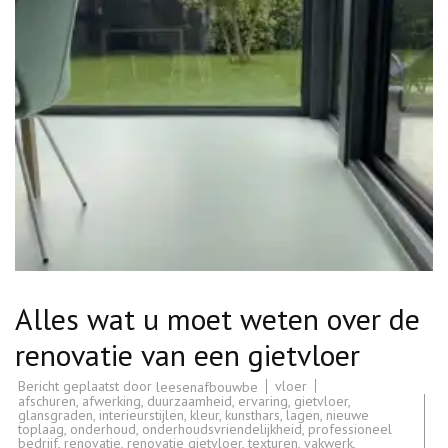
Alles wat u moet weten over de
renovatie van een gietvloer
Bericht geplaatst door
vloer
leesenafbouwbe
afschuren
,
afwerking
,
duurzaamheid
,
ervaring
,
gietvloer
,
glansgraden
,
interieurstijlen
,
kleur
,
kunsthars
,
lagen
,
nieuwe
toplaag
,
onderhoud
,
onderhoudsvriendelijkheid
,
professioneel
bedrijf
,
renovatie
,
renovatie gietvloer
,
texturen
,
vakwerk
,