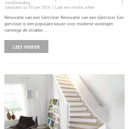
voorbereiding
op
Geplaatst op
30 juni 2026
Laat een reactie achter
Alles
wat
Renovatie van een Gietvloer Renovatie van een Gietvloer Een
u
moet
gietvloer is een populaire keuze voor moderne woningen
weten
vanwege de strakke …
over
de
renovatie
van
LEES VERDER
een
gietvloer