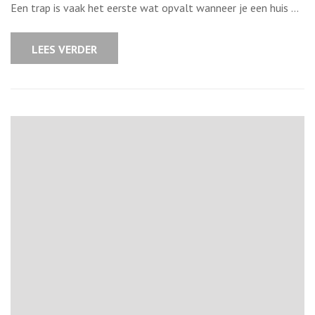
Een
Een trap is vaak het eerste wat opvalt wanneer je een huis …
tijdloze
upgrade
voor
jouw
LEES VERDER
trap