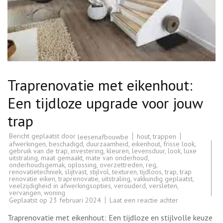
Traprenovatie met eikenhout:
Een tijdloze upgrade voor jouw
trap
Bericht geplaatst door
hout
,
trappen
leesenafbouwbe
afwerkingen
,
beschadigd
,
duurzaamheid
,
eikenhout
,
frisse look
,
gebruik van de trap
,
investering
,
kleuren
,
levensduur
,
look
,
luxe
uitstraling
,
maat gemaakt
,
mate van onderhoud
,
onderhoudsgemak
,
oplossing
,
overzettreden
,
reg
,
renovatietechniek
,
slijtvast
,
stijlvol
,
texturen
,
tijdloos
,
trap
,
trap
renovatie eiken
,
traprenovatie
,
uitstraling
,
vakkundig geplaatst
,
veelzijdigheid in afwerkingsopties
,
verouderd
,
versleten
,
vervangen
,
woning
op
Geplaatst op
23 februari 2024
Laat een reactie achter
Traprenovatie
met
Traprenovatie met eikenhout: Een tijdloze en stijlvolle keuze
eikenhout: