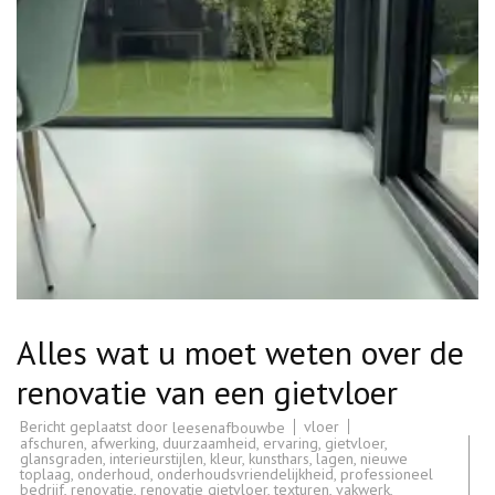
Alles wat u moet weten over de
renovatie van een gietvloer
Bericht geplaatst door
vloer
leesenafbouwbe
afschuren
,
afwerking
,
duurzaamheid
,
ervaring
,
gietvloer
,
glansgraden
,
interieurstijlen
,
kleur
,
kunsthars
,
lagen
,
nieuwe
toplaag
,
onderhoud
,
onderhoudsvriendelijkheid
,
professioneel
bedrijf
,
renovatie
,
renovatie gietvloer
,
texturen
,
vakwerk
,