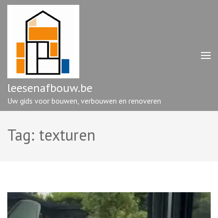
Ga
naar
inhoud
(druk
op
enter)
leesenafbouw.be
Uw gids voor bouwen, verbouwen en renoveren
Tag:
texturen