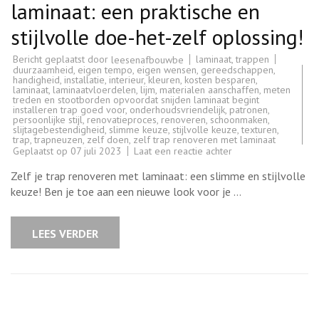
laminaat: een praktische en
stijlvolle doe-het-zelf oplossing!
Bericht geplaatst door
laminaat
,
trappen
leesenafbouwbe
duurzaamheid
,
eigen tempo
,
eigen wensen
,
gereedschappen
,
handigheid
,
installatie
,
interieur
,
kleuren
,
kosten besparen
,
laminaat
,
laminaatvloerdelen
,
lijm
,
materialen aanschaffen
,
meten
treden en stootborden opvoordat snijden laminaat begint
installeren trap goed voor
,
onderhoudsvriendelijk
,
patronen
,
persoonlijke stijl
,
renovatieproces
,
renoveren
,
schoonmaken
,
slijtagebestendigheid
,
slimme keuze
,
stijlvolle keuze
,
texturen
,
trap
,
trapneuzen
,
zelf doen
,
zelf trap renoveren met laminaat
op
Geplaatst op
07 juli 2023
Laat een reactie achter
Zelf
je
Zelf je trap renoveren met laminaat: een slimme en stijlvolle
trap
renoveren
keuze! Ben je toe aan een nieuwe look voor je …
met
laminaat:
een
praktische
LEES VERDER
en
stijlvolle
doe-
het-
zelf
oplossing!