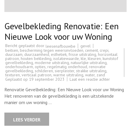
Gevelbekleding Renovatie: Een
Nieuwe Look voor uw Woning
Bericht geplaatst door
gevel
leesenafbouwbe
beitsen
,
bescherming tegen weersinvloeden
,
cement
,
crepi
,
duurzaam
,
duurzaamheid
,
esthetiek
,
frisse uitstraling
,
horizontaal
patroon
,
houten bekleding
,
isolatiewaarde
,
kle
,
kleuren
,
kunststof
gevelbekleding
,
moderne uitstraling
,
natuurlijke uitstraling
,
onderhoudsarm
,
opties
,
regelmatig onderhoud
,
renovatie
gevelbekleding
,
schilderen
,
sierpleister
,
strakke uitstraling
,
texturen
,
verticaal patroon
,
warme uitstraling
,
water
,
zand
op
Geplaatst op
19 september 2023
Laat een reactie achter
Gevelbekle
Renovatie:
Renovatie Gevelbekleding: Een Nieuwe Look voor uw Woning
Een
Nieuwe
Het renoveren van de gevelbekleding is een uitstekende
Look
manier om uw woning …
voor
uw
Woning
LEES VERDER