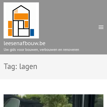
Ga
naar
inhoud
(druk
op
enter)
leesenafbouw.be
Uw gids voor bouwen, verbouwen en renoveren
Tag:
lagen