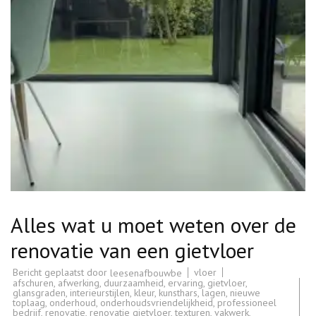
Alles wat u moet weten over de
renovatie van een gietvloer
Bericht geplaatst door
vloer
leesenafbouwbe
afschuren
,
afwerking
,
duurzaamheid
,
ervaring
,
gietvloer
,
glansgraden
,
interieurstijlen
,
kleur
,
kunsthars
,
lagen
,
nieuwe
toplaag
,
onderhoud
,
onderhoudsvriendelijkheid
,
professioneel
bedrijf
,
renovatie
,
renovatie gietvloer
,
texturen
,
vakwerk
,