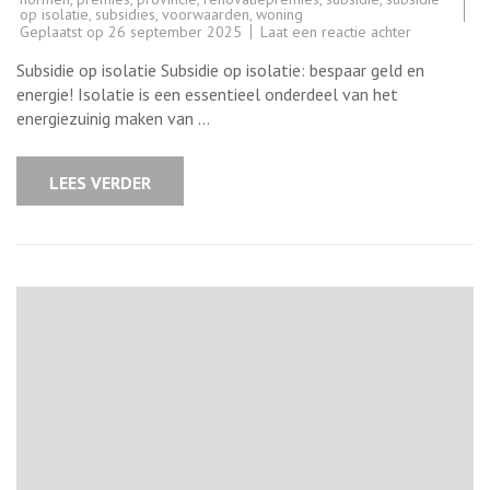
op isolatie
,
subsidies
,
voorwaarden
,
woning
op
Geplaatst op
26 september 2025
Laat een reactie achter
Bespaar
met
Subsidie op isolatie Subsidie op isolatie: bespaar geld en
subsidie
op
energie! Isolatie is een essentieel onderdeel van het
isolatie:
energiezuinig maken van …
energiezuin
wonen
loont!
LEES VERDER