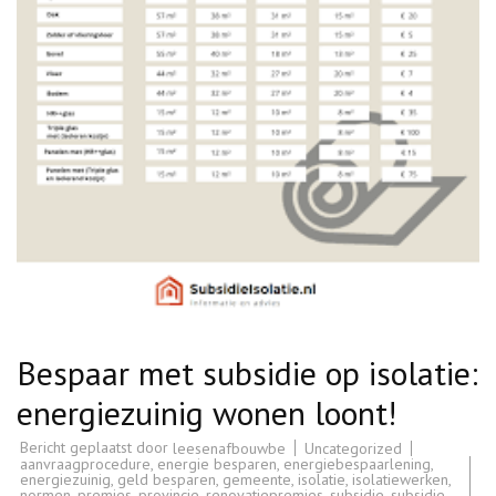
Bespaar met subsidie op isolatie:
energiezuinig wonen loont!
Bericht geplaatst door
Uncategorized
leesenafbouwbe
aanvraagprocedure
,
energie besparen
,
energiebespaarlening
,
energiezuinig
,
geld besparen
,
gemeente
,
isolatie
,
isolatiewerken
,
normen
,
premies
,
provincie
,
renovatiepremies
,
subsidie
,
subsidie