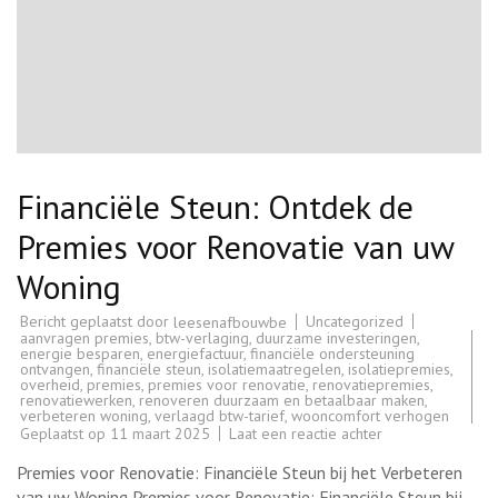
Financiële Steun: Ontdek de
Premies voor Renovatie van uw
Woning
Bericht geplaatst door
Uncategorized
leesenafbouwbe
aanvragen premies
,
btw-verlaging
,
duurzame investeringen
,
energie besparen
,
energiefactuur
,
financiële ondersteuning
ontvangen
,
financiële steun
,
isolatiemaatregelen
,
isolatiepremies
,
overheid
,
premies
,
premies voor renovatie
,
renovatiepremies
,
renovatiewerken
,
renoveren duurzaam en betaalbaar maken
,
verbeteren woning
,
verlaagd btw-tarief
,
wooncomfort verhogen
op
Geplaatst op
11 maart 2025
Laat een reactie achter
Financiële
Steun:
Premies voor Renovatie: Financiële Steun bij het Verbeteren
Ontdek
de
van uw Woning Premies voor Renovatie: Financiële Steun bij