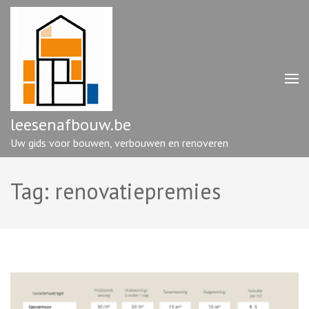
Ga
naar
inhoud
(druk
op
enter)
leesenafbouw.be
Uw gids voor bouwen, verbouwen en renoveren
Tag:
renovatiepremies