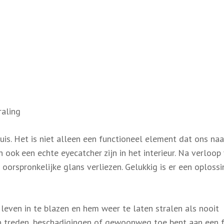
raling
uis. Het is niet alleen een functioneel element dat ons naa
n ook een echte eyecatcher zijn in het interieur. Na verloop
n oorspronkelijke glans verliezen. Gelukkig is er een oplossi
leven in te blazen en hem weer te laten stralen als nooit
en treden, beschadigingen of gewoonweg toe bent aan een f