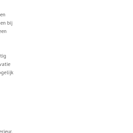
 en
en bij
een
tig
vatie
gelijk
rieur.