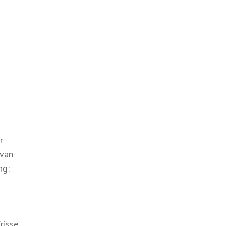
r
 van
ng:
risse