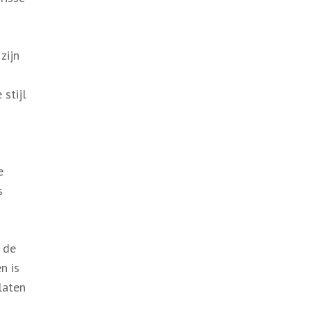
zijn
stijl
e
s
 de
n is
laten