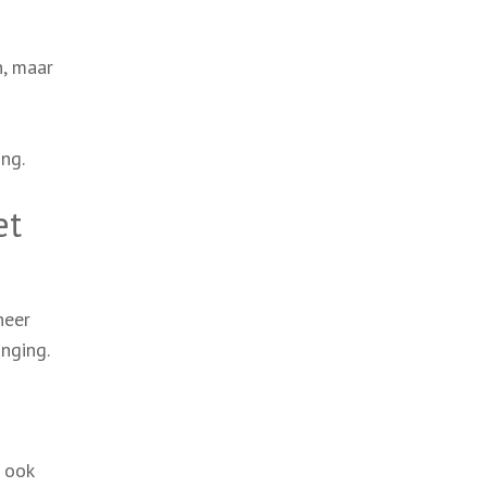
n, maar
ng.
et
neer
nging.
 ook