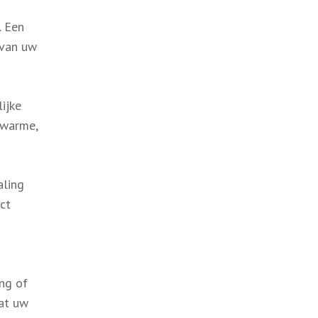
. Een
 van uw
ijke
n warme,
aling
ct
ing of
dat uw