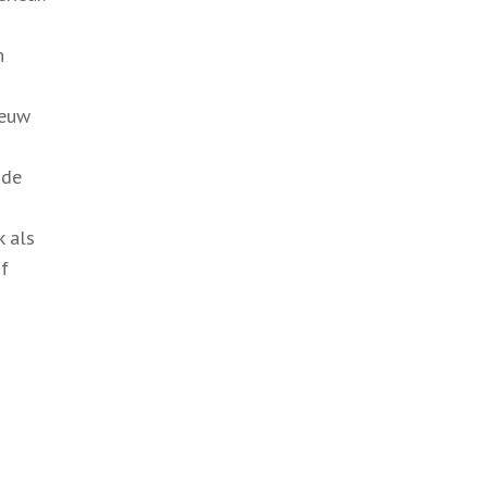
n
ieuw
ade
k als
of