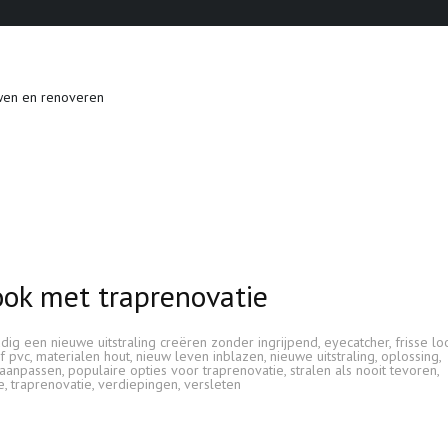
wen en renoveren
ook met traprenovatie
ig een nieuwe uitstraling creëren zonder ingrijpend
,
eyecatcher
,
frisse lo
f pvc
,
materialen hout
,
nieuw leven inblazen
,
nieuwe uitstraling
,
oplossing
,
n aanpassen
,
populaire opties voor traprenovatie
,
stralen als nooit tevoren
,
e
,
traprenovatie
,
verdiepingen
,
versleten