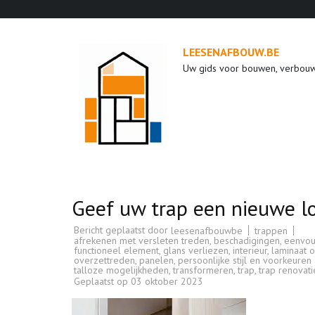
Ga
naar
inhoud
LEESENAFBOUW.BE
(druk
Uw gids voor bouwen, verbou
op
enter)
Geef uw trap een nieuwe l
Bericht geplaatst door
trappen
leesenafbouwbe
afrekenen met versleten treden
,
beschadigingen
,
eenvoud
functioneel element
,
glans verliezen
,
interieur
,
laminaat o
overzettreden
,
panelen
,
persoonlijke stijl en voorkeure
talloze mogelijkheden
,
transformeren
,
trap
,
trap renovati
Geplaatst op
03 oktober 2023