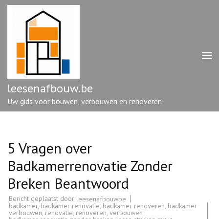
Ga
naar
inhoud
(druk
op
enter)
leesenafbouw.be
Uw gids voor bouwen, verbouwen en renoveren
5 Vragen over
Badkamerrenovatie Zonder
Breken Beantwoord
Bericht geplaatst door
leesenafbouwbe
badkamer
,
badkamer renovatie
,
badkamer renoveren
,
badkamer
verbouwen
,
renovatie
,
renoveren
,
verbouwen